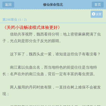
返回
修仙保命指北
首页
设置
第298章虫 (1 / 2)
关灯
《关闭小说畅读模式体验更好》
大
借助共享视野，魏西看得分明：地上密密麻麻爬满了虫
中
子，光点则是部分虫子反光的眼睛。
小
这下坏了，魏西头皮一紧，谁知道这些虫子有毒没毒？
南江素以虫蛊出名，而当地特色的前提往往是当地特
长：名声在外的南江虫蛊，背后一定有丰富的毒虫资源。
两人服用的丹药时效有限，一直挂在树上难保不会被发
现；