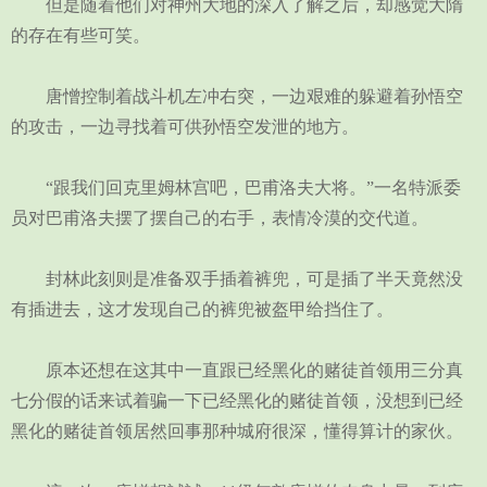
但是随着他们对神州大地的深入了解之后，却感觉大隋
的存在有些可笑。
唐憎控制着战斗机左冲右突，一边艰难的躲避着孙悟空
的攻击，一边寻找着可供孙悟空发泄的地方。
“跟我们回克里姆林宫吧，巴甫洛夫大将。”一名特派委
员对巴甫洛夫摆了摆自己的右手，表情冷漠的交代道。
封林此刻则是准备双手插着裤兜，可是插了半天竟然没
有插进去，这才发现自己的裤兜被盔甲给挡住了。
原本还想在这其中一直跟已经黑化的赌徒首领用三分真
七分假的话来试着骗一下已经黑化的赌徒首领，没想到已经
黑化的赌徒首领居然回事那种城府很深，懂得算计的家伙。