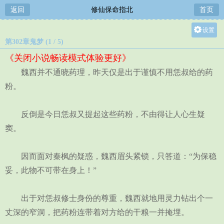
返回
修仙保命指北
首页
设置
第302章鬼梦 (1 / 5)
关灯
《关闭小说畅读模式体验更好》
大
魏西并不通晓药理，昨天仅是出于谨慎不用恁叔给的药
中
粉。
小
反倒是今日恁叔又提起这些药粉，不由得让人心生疑
窦。
因而面对秦枫的疑惑，魏西眉头紧锁，只答道：“为保稳
妥，此物不可带在身上！”
出于对恁叔修士身份的尊重，魏西就地用灵力钻出个一
丈深的窄洞，把药粉连带着对方给的干粮一并掩埋。