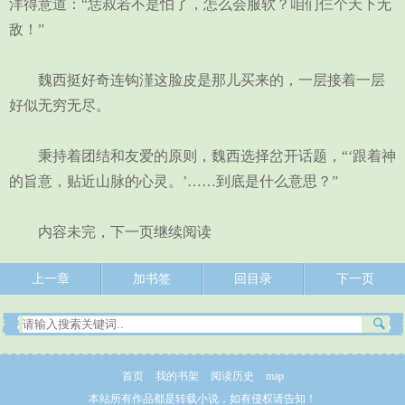
洋得意道：“恁叔若不是怕了，怎么会服软？咱们仨个天下无
敌！”
魏西挺好奇连钩漌这脸皮是那儿买来的，一层接着一层
好似无穷无尽。
秉持着团结和友爱的原则，魏西选择岔开话题，“‘跟着神
的旨意，贴近山脉的心灵。’……到底是什么意思？”
内容未完，下一页继续阅读
上一章
加书签
回目录
下一页
首页
我的书架
阅读历史
map
本站所有作品都是转载小说，如有侵权请告知！