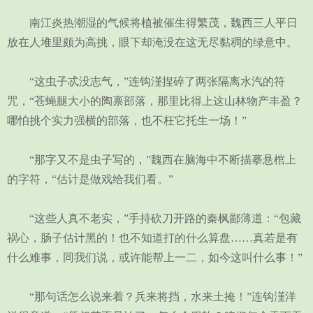
南江炎热潮湿的气候将植被催生得繁茂，魏西三人平日
放在人堆里颇为高挑，眼下却淹没在这无尽黏稠的绿意中。
“这虫子忒没志气，”连钩漌捏碎了两张隔离水汽的符
咒，“苍蝇腿大小的陶禀部落，那里比得上这山林物产丰盈？
哪怕挑个实力强横的部落，也不枉它托生一场！”
“那字又不是虫子写的，”魏西在脑海中不断描摹悬棺上
的字符，“估计是做戏给我们看。”
“这些人真不老实，”手持砍刀开路的秦枫鄙薄道：“包藏
祸心，肠子估计黑的！也不知道打的什么算盘……真若是有
什么难事，同我们说，或许能帮上一二，如今这叫什么事！”
“那句话怎么说来着？兵来将挡，水来土掩！”连钩漌洋