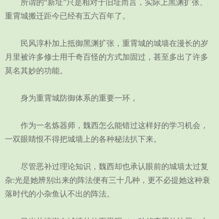
所谓的“新址”只是相对于旧址而言，实际上黑渊扩张、
重霄城搬迁距今已经有五六百年了。
民风淳朴加上抵御黑渊扩张，重霄城的城墙在漫长的岁
月里被许多修士用千奇百怪的方式加固过，甚至多出了许多
莫名其妙的功能。
身为重霄城防御体系的重要一环，
作为一名炼器师，魏西怎么能错过这样好的学习机会，
一双眼睛恨不得把城墙上的各种秘法扒下来。
尽管恶补过理论知识，魏西却也承认眼前的城墙太过复
杂:光是她辨别出来的阵法便有三十几种，更不必提她这种衰
落时代的小杂鱼认不出的阵法。