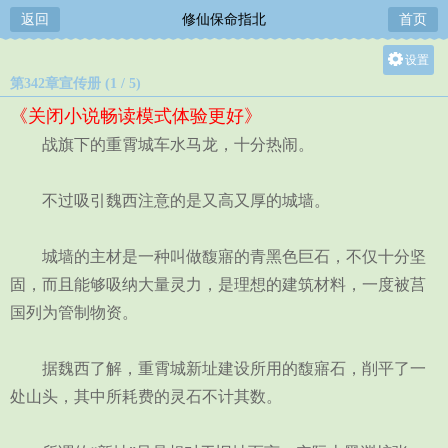
返回
修仙保命指北
首页
设置
第342章宣传册 (1 / 5)
关灯
《关闭小说畅读模式体验更好》
大
战旗下的重霄城车水马龙，十分热闹。
中
小
不过吸引魏西注意的是又高又厚的城墙。
城墙的主材是一种叫做馥寤的青黑色巨石，不仅十分坚
固，而且能够吸纳大量灵力，是理想的建筑材料，一度被莒
国列为管制物资。
据魏西了解，重霄城新址建设所用的馥寤石，削平了一
处山头，其中所耗费的灵石不计其数。