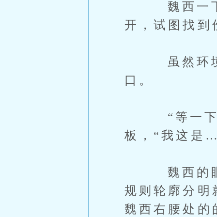
魏西一下便
开，试图找到
虽然环境黑
口。
“等一下…
板，“我这是
魏西的眼睛
规则轮廓分明
魏西右腰处的