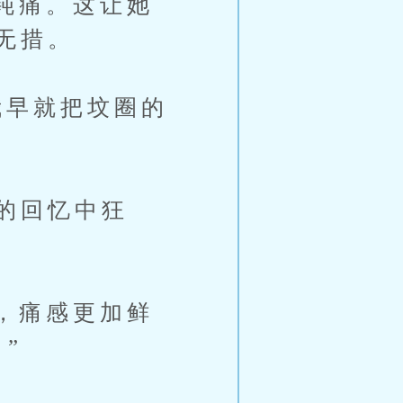
钝痛。这让她
无措。
早就把坟圈的
的回忆中狂
，痛感更加鲜
”