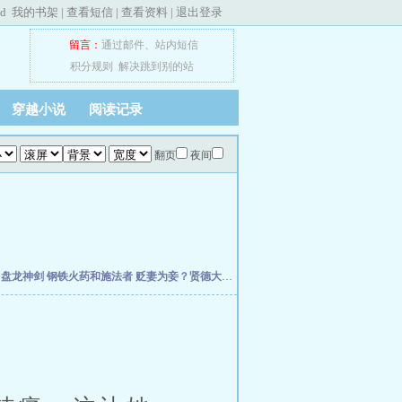
ed
我的书架
|
查看短信
|
查看资料
|
退出登录
留言：
通过邮件
、
站内短信
积分规则
解决跳到别的站
穿越小说
阅读记录
翻页
夜间
主
盘龙神剑
钢铁火药和施法者
贬妻为妾？贤德大妇她掀桌了
柯学：曹贼竟是我自己
天