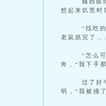
魏西眼睛尚
想起来饥荒时
“找吃的…
老鼠抓完了…
“怎么可能
奔，“我下手
过了好半天
明，“我被捅