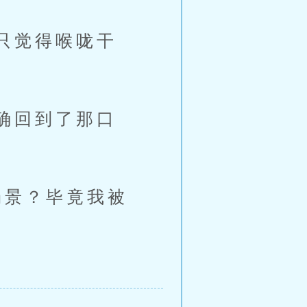
只觉得喉咙干
确回到了那口
景？毕竟我被