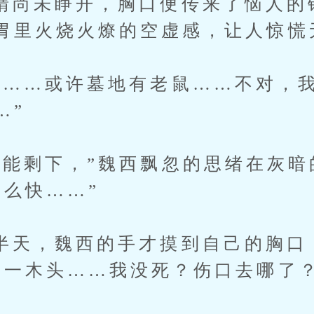
未睁开，胸口便传来了恼人的
胃里火烧火燎的空虚感，让人惊慌
…或许墓地有老鼠……不对，我
…”
剩下，”魏西飘忽的思绪在灰暗
那么快……”
，魏西的手才摸到自己的胸口
了一木头……我没死？伤口去哪了？