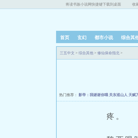
将读书族小说网快捷键下载到桌面
收
首页
玄幻
都市小说
综合其
三五中文
>
综合其他
>
修仙保命指北
>
热门推荐：
影帝：我谢谢你哦
关东巡山人
天赋
疼。