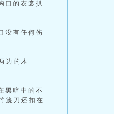
胸口的衣裳扒
口没有任何伤
两边的木
在黑暗中的不
竹篾刀还扣在