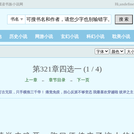
Hi,
undefin
藏读书族小说网
搜 索
书名
他
历史小说
网游小说
玄幻小说
科幻小说
耽美小说
第321章四选一 (1 / 4)
上一章
章节目录
下一页
←
→
万古无双，只手横推三千帝！
痛觉免疫，担心反派不够变态
我最喜欢穿越啦
彼岸之