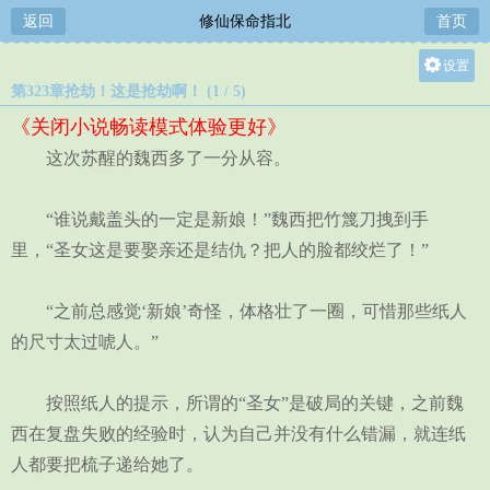
返回
修仙保命指北
首页
设置
第323章抢劫！这是抢劫啊！ (1 / 5)
关灯
《关闭小说畅读模式体验更好》
大
这次苏醒的魏西多了一分从容。
中
小
“谁说戴盖头的一定是新娘！”魏西把竹篾刀拽到手
里，“圣女这是要娶亲还是结仇？把人的脸都绞烂了！”
“之前总感觉‘新娘’奇怪，体格壮了一圈，可惜那些纸人
的尺寸太过唬人。”
按照纸人的提示，所谓的“圣女”是破局的关键，之前魏
西在复盘失败的经验时，认为自己并没有什么错漏，就连纸
人都要把梳子递给她了。