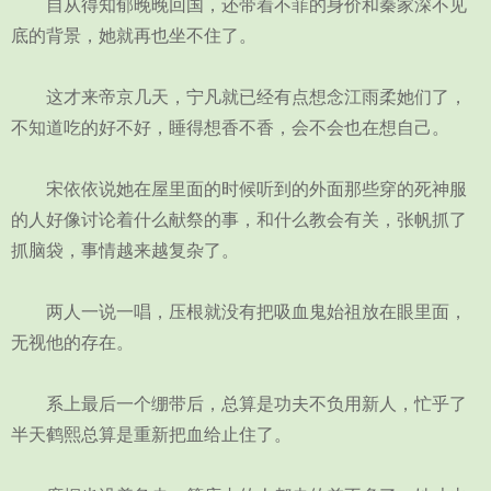
自从得知郁晚晚回国，还带着不菲的身价和秦家深不见
底的背景，她就再也坐不住了。
这才来帝京几天，宁凡就已经有点想念江雨柔她们了，
不知道吃的好不好，睡得想香不香，会不会也在想自己。
宋依依说她在屋里面的时候听到的外面那些穿的死神服
的人好像讨论着什么献祭的事，和什么教会有关，张帆抓了
抓脑袋，事情越来越复杂了。
两人一说一唱，压根就没有把吸血鬼始祖放在眼里面，
无视他的存在。
系上最后一个绷带后，总算是功夫不负用新人，忙乎了
半天鹤熙总算是重新把血给止住了。