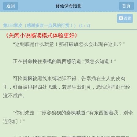
返回
修仙保命指北
首页
设置
第353章皮（感谢多吹一点风的打赏！） (1 / 2)
关灯
《关闭小说畅读模式体验更好》
大
“这到底是什么玩意！那杆破旗怎么会出现在这儿？”
中
小
正在拼命拽住秦枫的魏西怒吼道:“我怎么知道！”
可怜秦枫被黑线束缚动弹不得，告寒插在主人的皮肉
里，鲜血被甩得四处飞溅，若是生出剑灵，恐怕这把剑已经
泣不成声。
“你们先走！”形容狼狈的秦枫喊道:“有东西捆着我，别牵
连你们！”