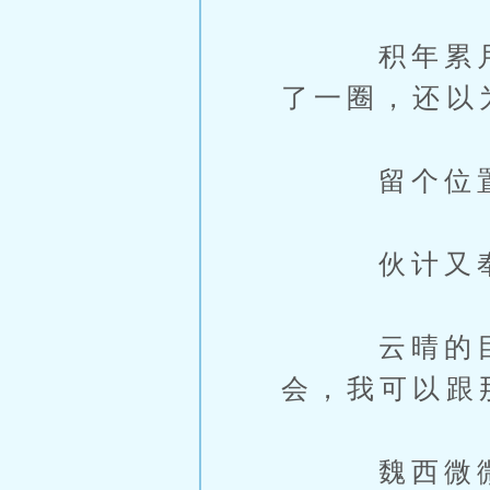
积年累月的
了一圈，还以
留个位置
伙计又奉承
云晴的目光
会，我可以跟
魏西微微颔