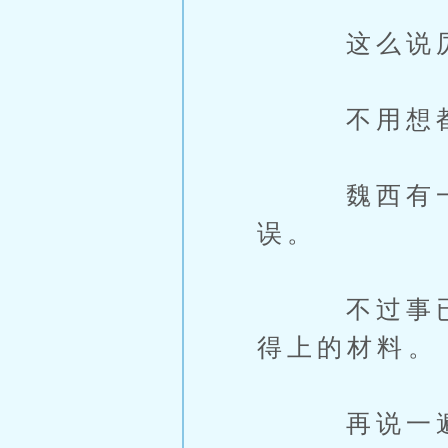
这么说厉淳
不用想都知
魏西有一种
误。
不过事已至
得上的材料。
再说一遍，