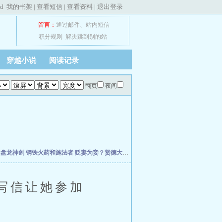
ed
我的书架
|
查看短信
|
查看资料
|
退出登录
留言：
通过邮件
、
站内短信
积分规则
解决跳到别的站
穿越小说
阅读记录
翻页
夜间
主
盘龙神剑
钢铁火药和施法者
贬妻为妾？贤德大妇她掀桌了
柯学：曹贼竟是我自己
小
写信让她参加