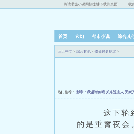
将读书族小说网快捷键下载到桌面
收
首页
玄幻
都市小说
综合其
三五中文
>
综合其他
>
修仙保命指北
>
热门推荐：
影帝：我谢谢你哦
关东巡山人
天赋
这下轮到魏
的是重霄夜会