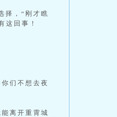
择，“刚才瞧
有这回事！
你们不想去夜
能离开重霄城