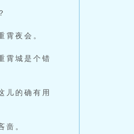
？
重霄夜会。
重霄城是个错
这儿的确有用
吝啬。