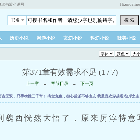
Hi,
undefin
藏读书族小说网
搜 索
书名
他
历史小说
网游小说
玄幻小说
科幻小说
耽美小说
第371章有效需求不足 (1 / 7)
上一章
章节目录
下一页
←
→
万古无双，只手横推三千帝！
痛觉免疫，担心反派不够变态
我最喜欢穿越啦
彼岸之
西恍然大悟了，原来厉淳特意
。