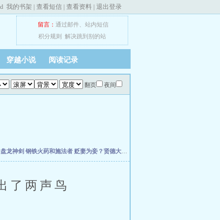
ed
我的书架
|
查看短信
|
查看资料
|
退出登录
留言：
通过邮件
、
站内短信
积分规则
解决跳到别的站
穿越小说
阅读记录
翻页
夜间
主
盘龙神剑
钢铁火药和施法者
贬妻为妾？贤德大妇她掀桌了
小丧尸找脑子找到七零后
出了两声鸟