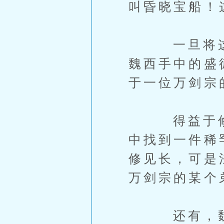
叫昏晓宝船！
一旦将这艘
魏西手中的盛
于一位万剑宗
得益于修仙
中找到一件稀
修见长，可是
万剑宗的某个
还有，魏西