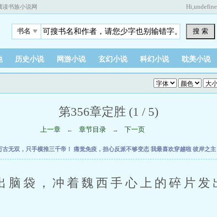
Hi,
undefin
藏读书族小说网
搜 索
书名
他
历史小说
网游小说
玄幻小说
科幻小说
耽美小说
第356章定胜 (1 / 5)
上一章
章节目录
下一页
←
→
万古无双，只手横推三千帝！
痛觉免疫，担心反派不够变态
我最喜欢穿越啦
彼岸之
袋，冲着魏西手心上的碎片发