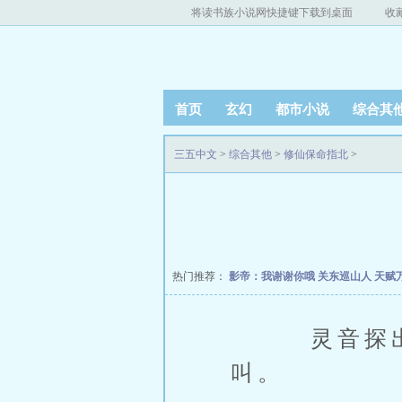
将读书族小说网快捷键下载到桌面
收
首页
玄幻
都市小说
综合其
三五中文
>
综合其他
>
修仙保命指北
>
热门推荐：
影帝：我谢谢你哦
关东巡山人
天赋
灵音探出脑
叫。