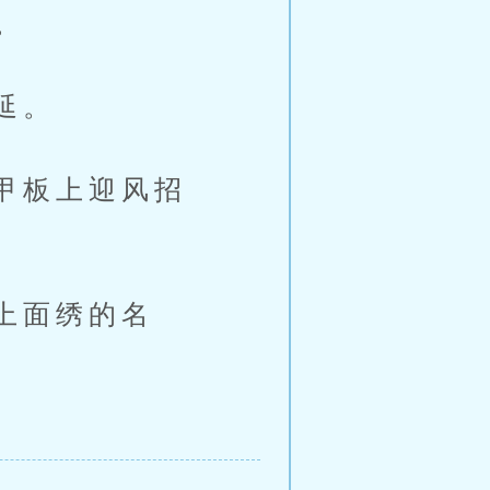
。
延。
甲板上迎风招
上面绣的名