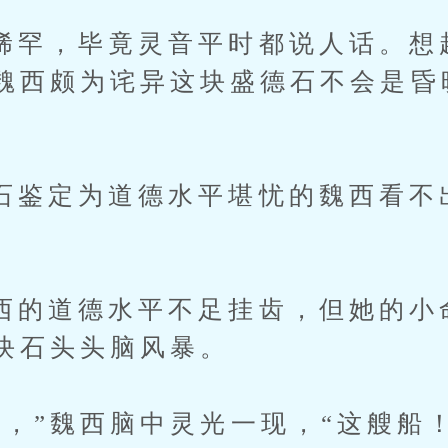
，毕竟灵音平时都说人话。想
魏西颇为诧异这块盛德石不会是昏
定为道德水平堪忧的魏西看不
。
道德水平不足挂齿，但她的小
块石头头脑风暴。
”魏西脑中灵光一现，“这艘船！