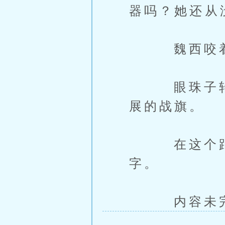
器吗？她还从
魏西咬着嘴
眼珠子转了
展的战旗。
在这个距离
字。
内容未完，