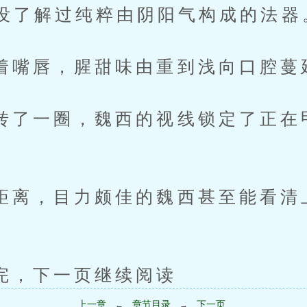
没了解过纯粹由阴阳气构成的法器
唇，腥甜味由重到浅向口腔蔓
一圈，魏西的视线锁定了正在
，目力颇佳的魏西甚至能看清
下一页继续阅读
上一章
章节目录
下一页
←
→