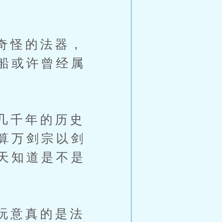
奇怪的法器，
船或许曾经属
几千年的历史
算万剑宗以剑
天知道是不是
玩意真的是法