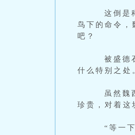
这倒是稀罕
鸟下的命令，
吧？
被盛德石鉴
什么特别之处
虽然魏西的
珍贵，对着这
“等一下，