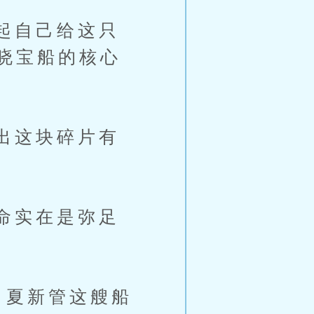
起自己给这只
晓宝船的核心
出这块碎片有
命实在是弥足
夏新管这艘船