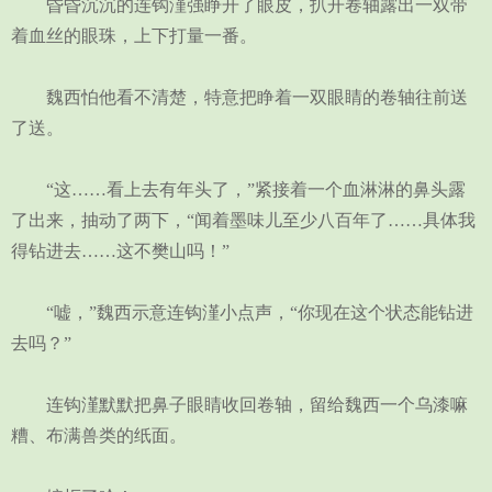
昏昏沉沉的连钩漌强睁开了眼皮，扒开卷轴露出一双带
着血丝的眼珠，上下打量一番。
魏西怕他看不清楚，特意把睁着一双眼睛的卷轴往前送
了送。
“这……看上去有年头了，”紧接着一个血淋淋的鼻头露
了出来，抽动了两下，“闻着墨味儿至少八百年了……具体我
得钻进去……这不樊山吗！”
“嘘，”魏西示意连钩漌小点声，“你现在这个状态能钻进
去吗？”
连钩漌默默把鼻子眼睛收回卷轴，留给魏西一个乌漆嘛
糟、布满兽类的纸面。