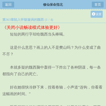
返回
修仙保命指北
首页
设置
第363章陷入怀疑漩涡的魏西 (1 / 4)
关灯
《关闭小说畅读模式体验更好》
大
短短的两行字却给魏西当头棒喝。
中
小
这是什么意思？画上的人不是樊山吗？为什么变成了曲
不尽？
本就多疑的魏西脑中轰得一下炸出了各种阴谋，每一条
都指向了自己的死亡。
好在她很快冷静下来，捏着卷轴，小声道“连钩，你看看
这幅画的时间。”