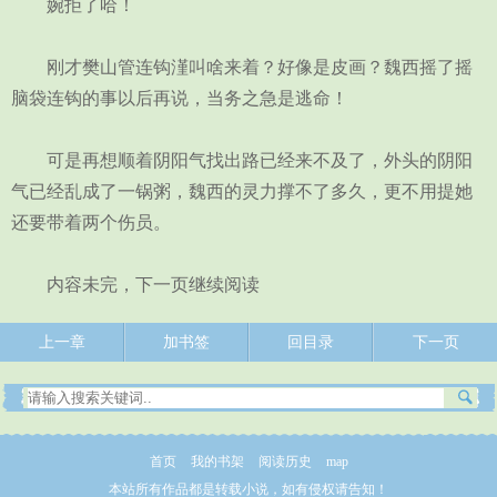
婉拒了哈！
刚才樊山管连钩漌叫啥来着？好像是皮画？魏西摇了摇
脑袋连钩的事以后再说，当务之急是逃命！
可是再想顺着阴阳气找出路已经来不及了，外头的阴阳
气已经乱成了一锅粥，魏西的灵力撑不了多久，更不用提她
还要带着两个伤员。
内容未完，下一页继续阅读
上一章
加书签
回目录
下一页
首页
我的书架
阅读历史
map
本站所有作品都是转载小说，如有侵权请告知！