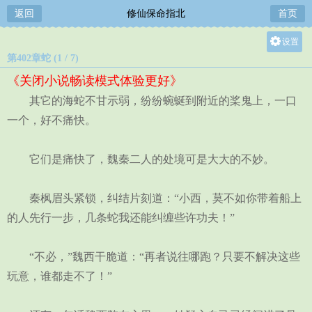
返回
修仙保命指北
首页
设置
第402章蛇 (1 / 7)
关灯
《关闭小说畅读模式体验更好》
大
其它的海蛇不甘示弱，纷纷蜿蜒到附近的桨鬼上，一口
中
一个，好不痛快。
小
它们是痛快了，魏秦二人的处境可是大大的不妙。
秦枫眉头紧锁，纠结片刻道：“小西，莫不如你带着船上
的人先行一步，几条蛇我还能纠缠些许功夫！”
“不必，”魏西干脆道：“再者说往哪跑？只要不解决这些
玩意，谁都走不了！”