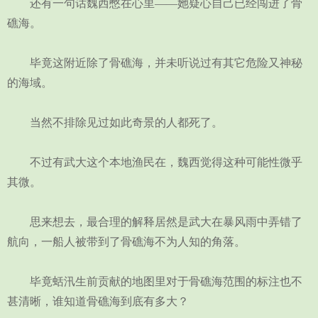
还有一句话魏西憋在心里——她疑心自己已经闯进了骨
礁海。
毕竟这附近除了骨礁海，并未听说过有其它危险又神秘
的海域。
当然不排除见过如此奇景的人都死了。
不过有武大这个本地渔民在，魏西觉得这种可能性微乎
其微。
思来想去，最合理的解释居然是武大在暴风雨中弄错了
航向，一船人被带到了骨礁海不为人知的角落。
毕竟蛞汛生前贡献的地图里对于骨礁海范围的标注也不
甚清晰，谁知道骨礁海到底有多大？