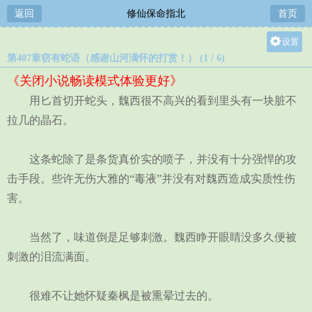
返回
修仙保命指北
首页
设置
第407章窃有蛇语（感谢山河满怀的打赏！） (1 / 6)
关灯
《关闭小说畅读模式体验更好》
大
用匕首切开蛇头，魏西很不高兴的看到里头有一块脏不
中
拉几的晶石。
小
这条蛇除了是条货真价实的喷子，并没有十分强悍的攻
击手段。些许无伤大雅的“毒液”并没有对魏西造成实质性伤
害。
当然了，味道倒是足够刺激。魏西睁开眼睛没多久便被
刺激的泪流满面。
很难不让她怀疑秦枫是被熏晕过去的。