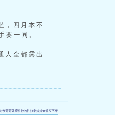
坐，四月本不
手要一同。
通人全都露出
为亲哥哥处理性欲的性奴隶妹妹❤️答应不穿