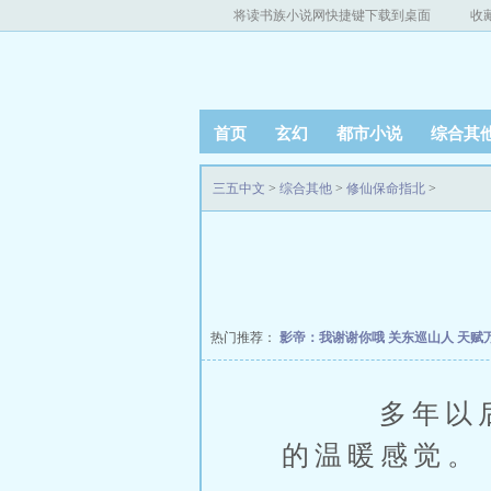
将读书族小说网快捷键下载到桌面
收
首页
玄幻
都市小说
综合其
三五中文
>
综合其他
>
修仙保命指北
>
热门推荐：
影帝：我谢谢你哦
关东巡山人
天赋
多年以后，
的温暖感觉。