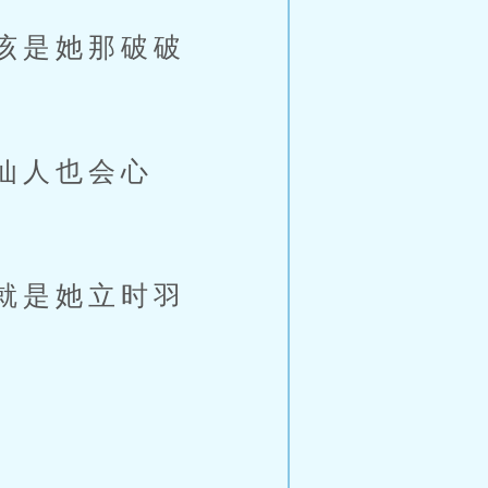
该是她那破破
仙人也会心
就是她立时羽