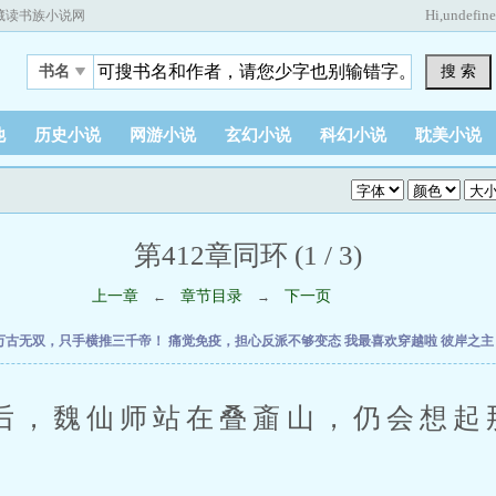
Hi,
undefin
藏读书族小说网
搜 索
书名
他
历史小说
网游小说
玄幻小说
科幻小说
耽美小说
第412章同环 (1 / 3)
上一章
章节目录
下一页
←
→
万古无双，只手横推三千帝！
痛觉免疫，担心反派不够变态
我最喜欢穿越啦
彼岸之
魏仙师站在叠齑山，仍会想起