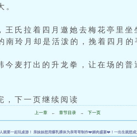
大。
氏拉着四月邀她去梅花亭里坐
的南玲月却是活泼的，挽着四月的
麦打出的升龙拳，让在场的普
下一页继续阅读
上一章
章节目录
下一页
←
→
人就要一起玩桌游！
亲妹妹想用爆乳裸体为亲哥哥制作❤️媚肉盛宴❤️！一出生就想成