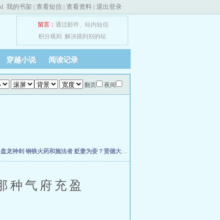
ed
我的书架
|
查看短信
|
查看资料
|
退出登录
留言：
通过邮件
、
站内短信
积分规则
解决跳到别的站
穿越小说
阅读记录
翻页
夜间
主
盘龙神剑
钢铁火药和施法者
贬妻为妾？贤德大妇她掀桌了
柯学：曹贼竟是我自己
天
那种气府充盈