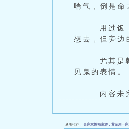
喘气，倒是命
用过饭，王
想去，但旁边
尤其是韩今
见鬼的表情。
内容未完，
新书推荐：
合家欢性福桌游，黄金周一家