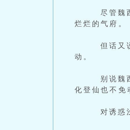
尽管魏西在
烂烂的气府。
但话又说回
动。
别说魏西现
化登仙也不免
对诱惑浅尝