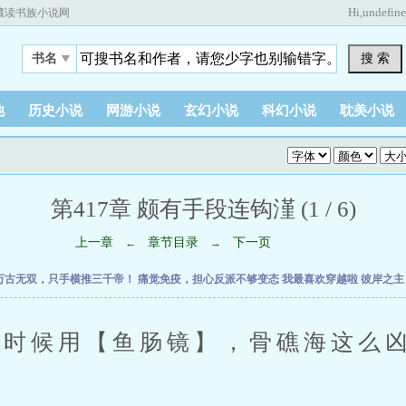
Hi,
undefin
藏读书族小说网
搜 索
书名
他
历史小说
网游小说
玄幻小说
科幻小说
耽美小说
第417章 颇有手段连钩漌 (1 / 6)
上一章
章节目录
下一页
←
→
万古无双，只手横推三千帝！
痛觉免疫，担心反派不够变态
我最喜欢穿越啦
彼岸之
候用【鱼肠镜】，骨礁海这么凶