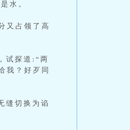
是水。
分又占领了高
试探道:“两
给我？好歹同
无缝切换为谄