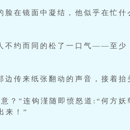
在镜面中凝结，他似乎在忙什
约而同的松了一口气——至少
传来纸张翻动的声音，接着抬
”连钩漌随即愤怒道:“何方妖
出来！”