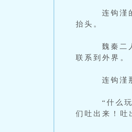
连钩漌的脸
抬头。
魏秦二人不
联系到外界。
连钩漌那边
“什么玩意？
们吐出来！吐