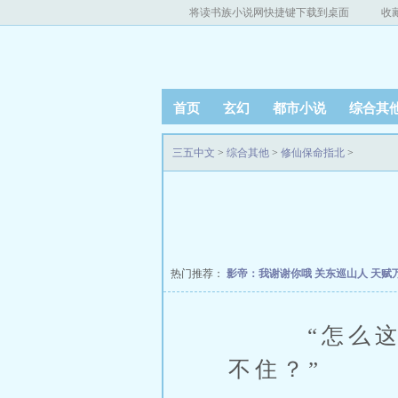
将读书族小说网快捷键下载到桌面
收
首页
玄幻
都市小说
综合其
三五中文
>
综合其他
>
修仙保命指北
>
热门推荐：
影帝：我谢谢你哦
关东巡山人
天赋
“怎么这时
不住？”