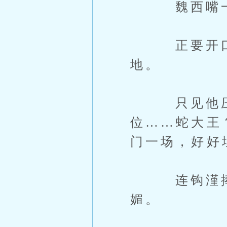
魏西嘴一瘪
正要开口，
地。
只见他压抑
位……蛇大王
门一场，好好
连钩漌捧着
媚。