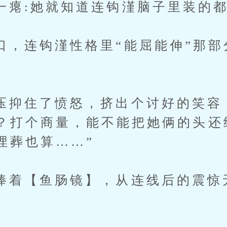
:她就知道连钩漌脑子里装的都
连钩漌性格里“能屈能伸”那部
住了愤怒，挤出个讨好的笑容，
？打个商量，能不能把她俩的头还
埋葬也算……”
【鱼肠镜】，从连线后的震惊