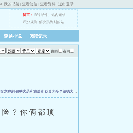
ed
我的书架
|
查看短信
|
查看资料
|
退出登录
留言：
通过邮件
、
站内短信
积分规则
解决跳到别的站
穿越小说
阅读记录
翻页
夜间
主
盘龙神剑
钢铁火药和施法者
贬妻为妾？贤德大妇她掀桌了
柯学：曹贼竟是我自己
天
险？你俩都顶