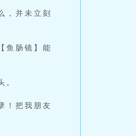
么，并未立刻
【鱼肠镜】能
头。
孽！把我朋友