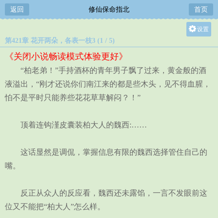
返回
修仙保命指北
首页
设置
第421章 花开两朵，各表一枝3 (1 / 5)
关灯
《关闭小说畅读模式体验更好》
大
“柏老弟！”手持酒杯的青年男子飘了过来，黄金般的酒
中
液溢出，“刚才还说你们南江来的都是些木头，见不得血腥，
小
怕不是平时只能养些花花草草解闷？！”
顶着连钩漌皮囊装柏大人的魏西:……
这话显然是调侃，掌握信息有限的魏西选择管住自己的
嘴。
反正从众人的反应看，魏西还未露馅，一言不发眼前这
位又不能把“柏大人”怎么样。