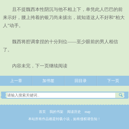
且不提魏西本性阴沉与他不相上下，单凭此人巴巴的前
来示好，腰上挎着的银刀尚未拔出，就知道这人不好和“柏大
人”动手。
魏西将腔调拿捏的十分到位——至少眼前的男人相信
了。
内容未完，下一页继续阅读
上一章
加书签
回目录
下一页
首页
我的书架
阅读历史
map
本站所有作品都是转载小说，如有侵权请告知！