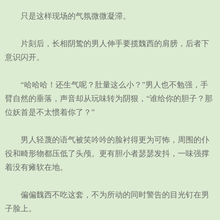
只是这样现场的气氛微微凝滞。
片刻后，长相阴鸷的男人伸手要揽魏西的肩膀，后者下
意识闪开。
“哈哈哈！还生气呢？肚量这么小？”男人也不勉强，手
臂自然的垂落，声音却从玩味转为阴狠，“谁给你的胆子？那
位妖首是不太惯着你了？”
男人轻蔑的语气被笑吟吟的脸衬得更为可怖，周围的仆
役和畸形物都压低了头颅。更有胆小者瑟瑟发抖，一味强撑
着没有瘫软在地。
偏偏魏西不吃这套，不为所动的同时警告的目光钉在男
子脸上。