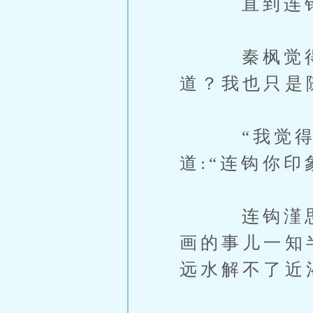
直到连钩漌
秦枫觉得事
道？我也只是
“我觉得秦
道:“连钩你
连钩漌思索
画的事儿一知
远水解不了近