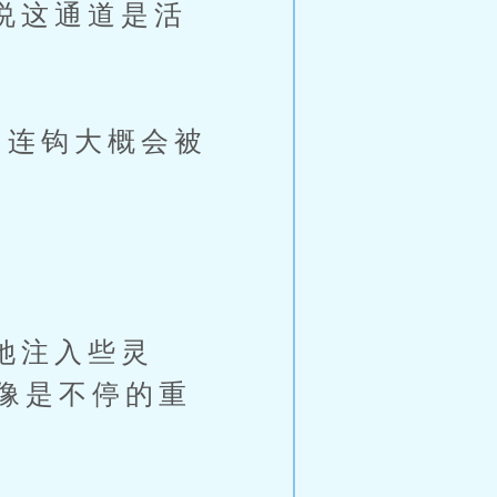
说这通道是活
连钩大概会被
她注入些灵
像是不停的重