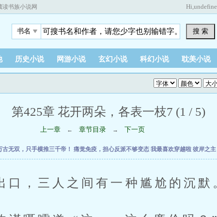
Hi,
undefin
藏读书族小说网
搜 索
书名
他
历史小说
网游小说
玄幻小说
科幻小说
耽美小说
第425章 花开两朵，各表一枝7 (1 / 5)
上一章
章节目录
下一页
←
→
万古无双，只手横推三千帝！
痛觉免疫，担心反派不够变态
我最喜欢穿越啦
彼岸之
，三人之间有一种尴尬的沉默