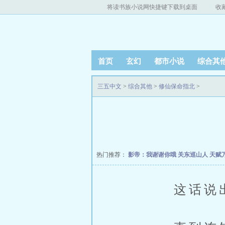
将读书族小说网快捷键下载到桌面
收
首页
玄幻
都市小说
综合其
三五中文
>
综合其他
>
修仙保命指北
>
热门推荐：
影帝：我谢谢你哦
关东巡山人
天赋
这话说出口