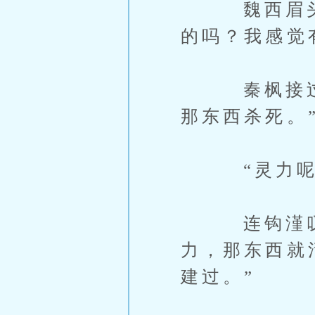
魏西眉头一
的吗？我感觉
秦枫接过话
那东西杀死。
“灵力呢
连钩漌叹气
力，那东西就
建过。”