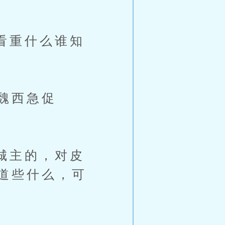
”
看重什么谁知
魏西急促
城主的，对皮
道些什么，可