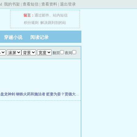
ed
我的书架
|
查看短信
|
查看资料
|
退出登录
留言：
通过邮件
、
站内短信
积分规则
解决跳到别的站
穿越小说
阅读记录
翻页
夜间
主
盘龙神剑
钢铁火药和施法者
贬妻为妾？贤德大妇她掀桌了
柯学：曹贼竟是我自己
天
。