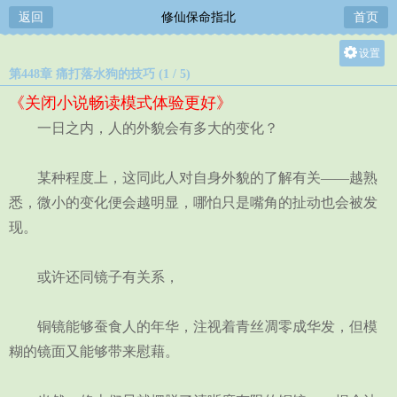
返回
修仙保命指北
首页
设置
第448章 痛打落水狗的技巧 (1 / 5)
关灯
《关闭小说畅读模式体验更好》
大
一日之内，人的外貌会有多大的变化？
中
小
某种程度上，这同此人对自身外貌的了解有关——越熟
悉，微小的变化便会越明显，哪怕只是嘴角的扯动也会被发
现。
或许还同镜子有关系，
铜镜能够蚕食人的年华，注视着青丝凋零成华发，但模
糊的镜面又能够带来慰藉。