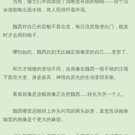
当然，修士们早就摆脱了清晰度有限的铜镜——捏个法
诀便能唤出面水镜，将人照得纤毫毕现。
魏西对自己的容貌不甚在意，每日洗把脸便出门，梳发
时才会用到镜子。
哪怕如此，魏西此刻无比确定画像里的自己......变形了。
和方才细微的变动不同，这画像在魏西一错不错的注视
下面容大变、身姿拔高，神情由原先的生动变得呆板。
看着就像是这幅画像正在把魏西......转化为另一个人。
魏西哪里还顾得上外头叫骂的两头妖兽，直觉告诉她卷
轴里的画像是个更大的麻烦。