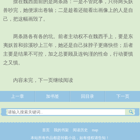
摆在魏西面前的是两条路：一是不管此事，只待两头妖
兽吵完，她便滚出卷轴；二是趁着还能看出画像上的人是自
己，把这幅画毁了。
两条路各有各的坑。前者主动权不在魏西手上，要是东
夷妖首和掠溪吵上三年，她还是自己抹脖子更痛快些；后者
主要是结果不可控，加之总要顾及连钩漌的性命，行动要慎
之又慎。
内容未完，下一页继续阅读
上一章
加书签
回目录
下一页
首页
我的书架
阅读历史
map
本站所有作品都是转载小说，如有侵权请告知！