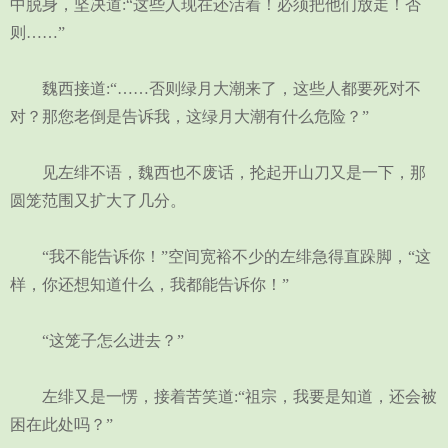
中脱身，坚决道:“这些人现在还活着！必须把他们放走！否
则……”
魏西接道:“……否则绿月大潮来了，这些人都要死对不
对？那您老倒是告诉我，这绿月大潮有什么危险？”
见左绯不语，魏西也不废话，抡起开山刀又是一下，那
圆笼范围又扩大了几分。
“我不能告诉你！”空间宽裕不少的左绯急得直跺脚，“这
样，你还想知道什么，我都能告诉你！”
“这笼子怎么进去？”
左绯又是一愣，接着苦笑道:“祖宗，我要是知道，还会被
困在此处吗？”