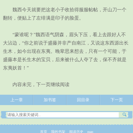
魏西今天就要把这老小子收拾得服服帖帖，开山刀一个
翻转，便贴上了左绯满是印子的脸蛋。
“蒙谁呢？”魏西语气阴森，眉头下压，看上去跟好人不
大沾边，“你之前说于盛藤并非产自南江，又说这东西源出长
生木，如今出现在东夷。晚辈思来想去，只有一个可能，于
盛藤本是长生木的宝贝，后来被什么人夺了去，保不齐就是
东夷妖首！”
内容未完，下一页继续阅读
上一章
加书签
回目录
下一页
首页
我的书架
阅读历史
map