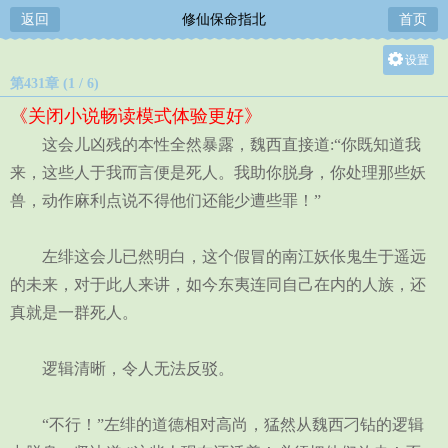
返回
修仙保命指北
首页
设置
第431章 (1 / 6)
关灯
《关闭小说畅读模式体验更好》
大
这会儿凶残的本性全然暴露，魏西直接道:“你既知道我
中
来，这些人于我而言便是死人。我助你脱身，你处理那些妖
小
兽，动作麻利点说不得他们还能少遭些罪！”
左绯这会儿已然明白，这个假冒的南江妖伥鬼生于遥远
的未来，对于此人来讲，如今东夷连同自己在内的人族，还
真就是一群死人。
逻辑清晰，令人无法反驳。
“不行！”左绯的道德相对高尚，猛然从魏西刁钻的逻辑