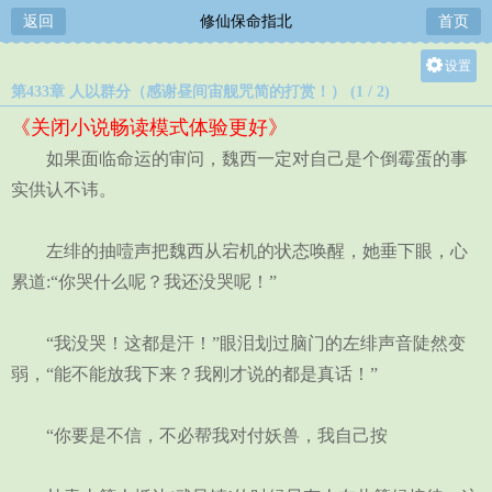
返回
修仙保命指北
首页
设置
第433章 人以群分（感谢昼间宙舰咒简的打赏！） (1 / 2)
关灯
《关闭小说畅读模式体验更好》
大
如果面临命运的审问，魏西一定对自己是个倒霉蛋的事
中
实供认不讳。
小
左绯的抽噎声把魏西从宕机的状态唤醒，她垂下眼，心
累道:“你哭什么呢？我还没哭呢！”
“我没哭！这都是汗！”眼泪划过脑门的左绯声音陡然变
弱，“能不能放我下来？我刚才说的都是真话！”
“你要是不信，不必帮我对付妖兽，我自己按