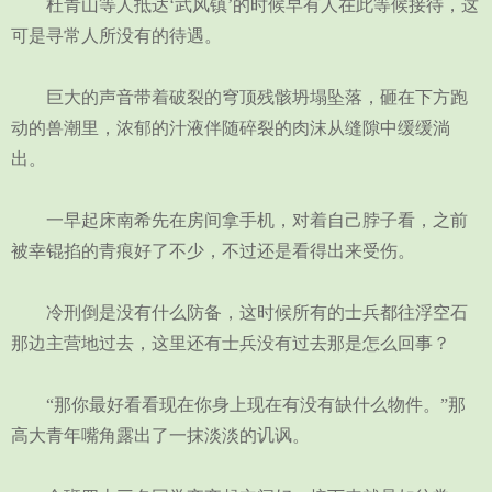
杜青山等人抵达‘武风镇’的时候早有人在此等候接待，这
可是寻常人所没有的待遇。
巨大的声音带着破裂的穹顶残骸坍塌坠落，砸在下方跑
动的兽潮里，浓郁的汁液伴随碎裂的肉沫从缝隙中缓缓淌
出。
一早起床南希先在房间拿手机，对着自己脖子看，之前
被幸锟掐的青痕好了不少，不过还是看得出来受伤。
冷刑倒是没有什么防备，这时候所有的士兵都往浮空石
那边主营地过去，这里还有士兵没有过去那是怎么回事？
“那你最好看看现在你身上现在有没有缺什么物件。”那
高大青年嘴角露出了一抹淡淡的讥讽。