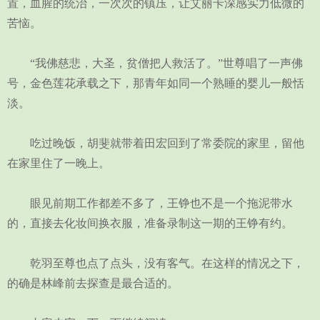
置，血腥的统治，一次次的镇压，让艾丽卡深感实力低微的
苦恼。
“我佛慈悲，大圣，贫僧把人救活了。”世尊唱了一声佛
号，金色莲花承载之下，那青年如同一个熟睡的婴儿一般恬
淡。
吃过晚饭，胡斐就带着田宏回到了常委院的家里，留他
在家里住了一晚上。
眼见前期工作都差不多了，王铮也不是一个拖泥带水
的，直接去化妆间换衣服，准备录制这一期的王铮有约。
乾羽至尊也点了点头，没有客气。在这样的情况之下，
的确是林峰前去探查是最合适的。