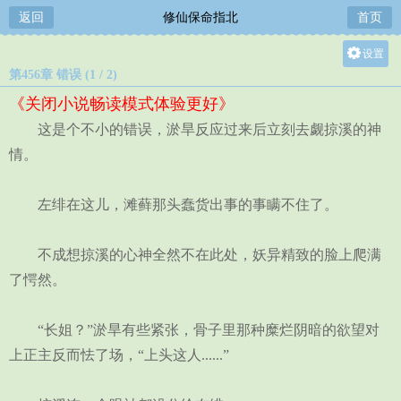
返回
修仙保命指北
首页
设置
第456章 错误 (1 / 2)
关灯
《关闭小说畅读模式体验更好》
大
这是个不小的错误，淤旱反应过来后立刻去觑掠溪的神
中
情。
小
左绯在这儿，滩藓那头蠢货出事的事瞒不住了。
不成想掠溪的心神全然不在此处，妖异精致的脸上爬满
了愕然。
“长姐？”淤旱有些紧张，骨子里那种糜烂阴暗的欲望对
上正主反而怯了场，“上头这人......”