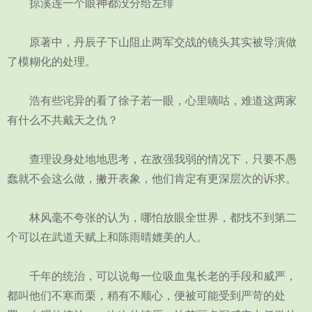
掠溪连一个眼神都没分给左绯
原著中，丹辰子下山阻止两军交战的镜头其实被导演做
了模糊化的处理。
浩有些诧异的看了徐子若一眼，心里嘀咕，难道这两家
有什么不共戴天之仇？
查理设身处地地思考，在敌强我弱的情况下，只要不愚
蠢就不会这么做，撇开表象，他们肯定有更深层次的诉求。
林风毫不夸张的认为，哪怕放眼全世界，都找不到第二
个可以在武道天赋上和陈雨晴媲美的人。
千年的统治，可以说每一位吸血鬼长老的手段和威严，
都叫他们不寒而栗，稍有不顺心，便被可能受到严苛的处