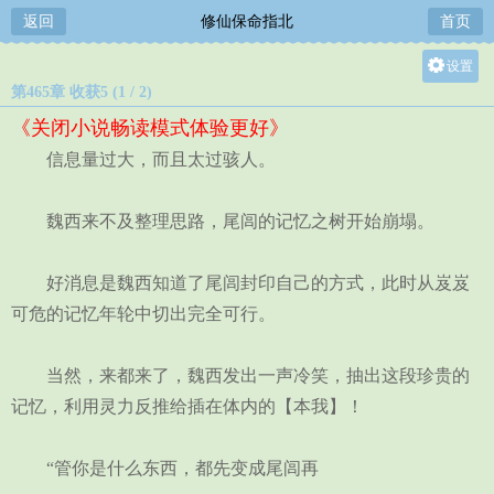
返回
修仙保命指北
首页
设置
第465章 收获5 (1 / 2)
关灯
《关闭小说畅读模式体验更好》
大
信息量过大，而且太过骇人。
中
小
魏西来不及整理思路，尾闾的记忆之树开始崩塌。
好消息是魏西知道了尾闾封印自己的方式，此时从岌岌
可危的记忆年轮中切出完全可行。
当然，来都来了，魏西发出一声冷笑，抽出这段珍贵的
记忆，利用灵力反推给插在体内的【本我】！
“管你是什么东西，都先变成尾闾再