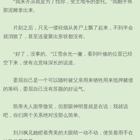
“我来齐凉就是为了找你，受土地爷的委托。”我翻手将
那泥雕拿出来。
片刻之后，只见一缕轻烟从兽尸上飘了起来，不到半会
就消散了，甚至连凝聚出形状都没有。
“好了，没事的。”江雪余光一撇，看到叶修的位置已经
空下来，便有点意味深长的说道。
委屈自己是一个可以随时被父亲用来牺牲用来抵押赌债
的筹码，委屈自己没有苏颜的好运气。
凯蒂夫人面带微笑，但那眼神明显就是在说：我就说
吧，你们两个关系绝对没那么简单。
刘川枫见她瞪着秀美的大眼睛一动不动，便笑着用手在