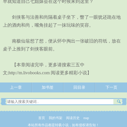
早就知道自己七姐妹会在这个时候来到这里？
剑侠客与法善和尚隔着桌子坐下，瞥了一眼犹还跪在地
上的酒肉和尚，嘴角挂起了一抹玩味的笑容。
南极仙翁想了想，便从怀中掏出一张破旧的符纸，放在
桌子上推到了剑侠客眼前。
【本章阅读完毕，更多请搜索三五中
文;http://m.livobooks.com 阅读更多精彩小说】
上一章
加书签
回目录
下一页
首页
我的书架
阅读历史
map
本站所有作品都是转载小说，如有侵权请告知！