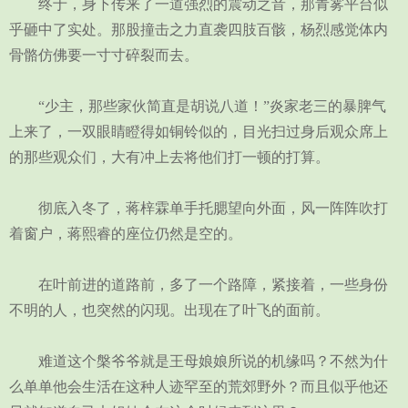
终于，身下传来了一道强烈的震动之音，那青雾平台似
乎砸中了实处。那股撞击之力直袭四肢百骸，杨烈感觉体内
骨骼仿佛要一寸寸碎裂而去。
“少主，那些家伙简直是胡说八道！”炎家老三的暴脾气
上来了，一双眼睛瞪得如铜铃似的，目光扫过身后观众席上
的那些观众们，大有冲上去将他们打一顿的打算。
彻底入冬了，蒋梓霖单手托腮望向外面，风一阵阵吹打
着窗户，蒋熙睿的座位仍然是空的。
在叶前进的道路前，多了一个路障，紧接着，一些身份
不明的人，也突然的闪现。出现在了叶飞的面前。
难道这个槃爷爷就是王母娘娘所说的机缘吗？不然为什
么单单他会生活在这种人迹罕至的荒郊野外？而且似乎他还