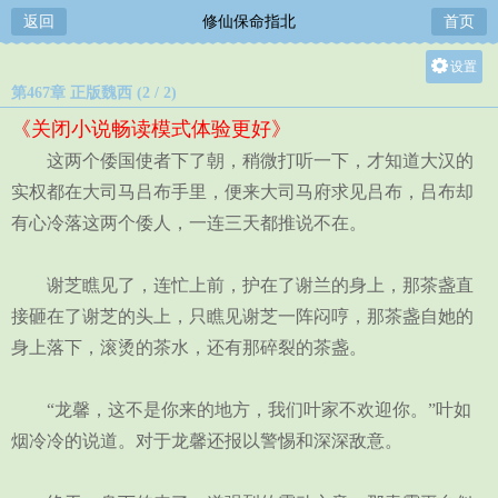
返回
修仙保命指北
首页
设置
第467章 正版魏西 (2 / 2)
关灯
《关闭小说畅读模式体验更好》
大
这两个倭国使者下了朝，稍微打听一下，才知道大汉的
中
实权都在大司马吕布手里，便来大司马府求见吕布，吕布却
小
有心冷落这两个倭人，一连三天都推说不在。
谢芝瞧见了，连忙上前，护在了谢兰的身上，那茶盏直
接砸在了谢芝的头上，只瞧见谢芝一阵闷哼，那茶盏自她的
身上落下，滚烫的茶水，还有那碎裂的茶盏。
“龙馨，这不是你来的地方，我们叶家不欢迎你。”叶如
烟冷冷的说道。对于龙馨还报以警惕和深深敌意。