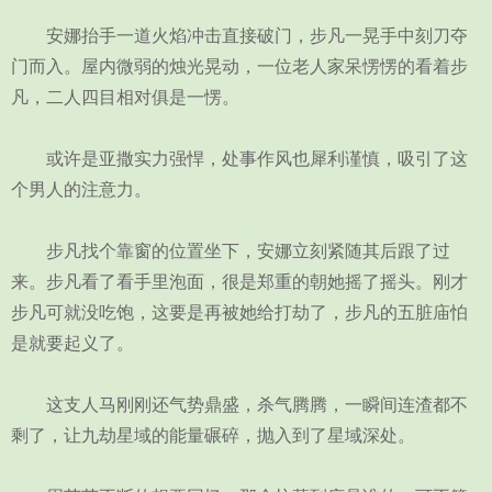
安娜抬手一道火焰冲击直接破门，步凡一晃手中刻刀夺
门而入。屋内微弱的烛光晃动，一位老人家呆愣愣的看着步
凡，二人四目相对俱是一愣。
或许是亚撒实力强悍，处事作风也犀利谨慎，吸引了这
个男人的注意力。
步凡找个靠窗的位置坐下，安娜立刻紧随其后跟了过
来。步凡看了看手里泡面，很是郑重的朝她摇了摇头。刚才
步凡可就没吃饱，这要是再被她给打劫了，步凡的五脏庙怕
是就要起义了。
这支人马刚刚还气势鼎盛，杀气腾腾，一瞬间连渣都不
剩了，让九劫星域的能量碾碎，抛入到了星域深处。