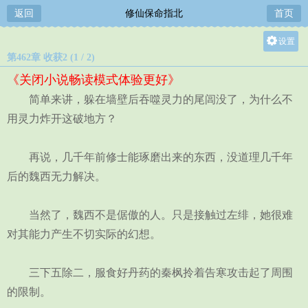
返回
修仙保命指北
首页
设置
第462章 收获2 (1 / 2)
关灯
《关闭小说畅读模式体验更好》
大
简单来讲，躲在墙壁后吞噬灵力的尾闾没了，为什么不
中
用灵力炸开这破地方？
小
再说，几千年前修士能琢磨出来的东西，没道理几千年
后的魏西无力解决。
当然了，魏西不是倨傲的人。只是接触过左绯，她很难
对其能力产生不切实际的幻想。
三下五除二，服食好丹药的秦枫拎着告寒攻击起了周围
的限制。