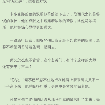
见句“别出声”，接着视野快
卡多克那凶狠的双眼似乎黯淡下去了，取而代之的是警
惕的眼神，他的双眼之中透露着浓浓的警惕，比起马尔塔
斯，他的警惕心显得更加强大。
一路急行回京，四爷的伤口肯定经不起这样的折腾，温
馨不希望四爷随着圣驾一起回去。
师父怎么也不管管，这个玄英门，有叶宁这样的大师，
还有安宁可言吗？
“你说。”秦慕已经忍不住地抵在她唇上磨来磨去又不一
下子亲下来，他呼吸很粗重，身体更是紧紧地贴着她。
付景言句句绝情的话语从那张性感的薄唇吐了出来，每