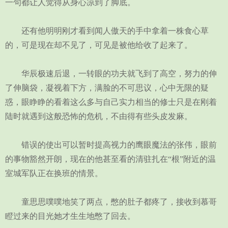
一句都让人觉得从身心凉到了脚底。
还有他明明刚才看到闻人傲天的手中拿着一株食心草
的，可是现在却不见了，可见是被他给收了起来了。
华辰极速后退，一转眼的功夫就飞到了高空，努力的伸
了伸脑袋，凝视着下方，满脸的不可思议，心中无限的疑
惑，眼睁睁的看着这么多与自己实力相当的修士只是在刚着
陆时就遇到这般恐怖的危机，不由得有些头皮发麻。
错误的使出可以暂时提高视力的鹰眼魔法的张伟，眼前
的事物豁然开朗，现在的他甚至看的清驻扎在“根”附近的温
室城军队正在换班的情景。
童思思噗噗地笑了两点，憋的肚子都疼了，接收到慕哥
瞪过来的目光她才生生地憋了回去。