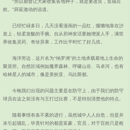
“所以都督让大家收集各地种子，就是要改良，造福百
姓。”薛延激动的说道。
已经忙碌多日，几天没看漫画的一品红，慵懒地靠在沙
发上，轻柔发酸的手腕。自从邪神发话要她增派人手，满世
界收集灵药、奇珍异果，工作比平时忙了好几倍。
海洋旁边，这片名为“纳罗洲”的土地承载着地上生命的
聚居所。自然区域例如魔界森林、呼啸山谷、马卓河，也有
哈林星人的城市，像是美狄亚、乌比斯都。
今晚我们出现的问题主要是在防守上，由于我们的防守
球员在这之前没有与王打过比赛，不是特别清楚他的特点。
随着事情有条不紊的进行，虽然城中人人自危，但是并
未引起骚乱，毕竟针对的都是富豪，官员，对于百姓只是检