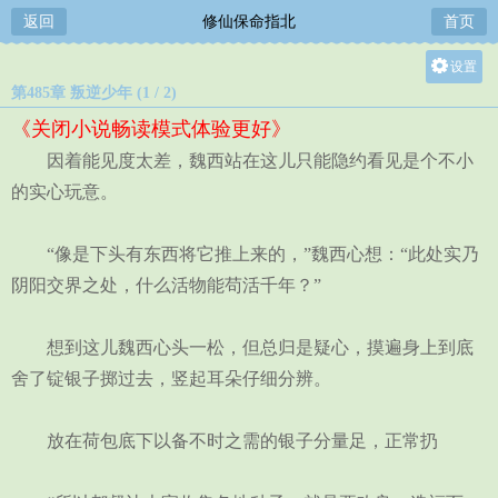
返回
修仙保命指北
首页
设置
第485章 叛逆少年 (1 / 2)
关灯
《关闭小说畅读模式体验更好》
大
因着能见度太差，魏西站在这儿只能隐约看见是个不小
中
的实心玩意。
小
“像是下头有东西将它推上来的，”魏西心想：“此处实乃
阴阳交界之处，什么活物能苟活千年？”
想到这儿魏西心头一松，但总归是疑心，摸遍身上到底
舍了锭银子掷过去，竖起耳朵仔细分辨。
放在荷包底下以备不时之需的银子分量足，正常扔