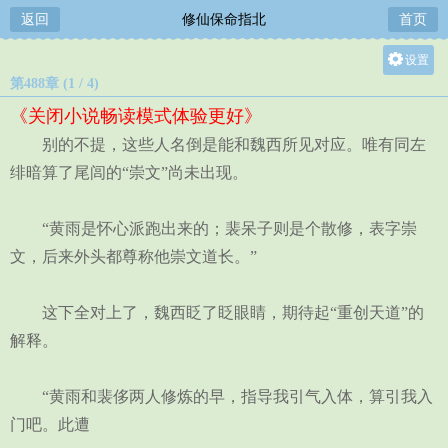
返回
修仙保命指北
首页
设置
第488章 (1 / 4)
关灯
《关闭小说畅读模式体验更好》
大
别的不提，这些人名倒是能和魏西所见对应。唯有同左
中
绯暗算了尾闾的“崇文”尚未出现。
小
“黄雨是怀心派跑出来的；裴呆子则是个散修，表字崇
文，后来外头都尊称他崇文道长。”
这下全对上了，魏西眨了眨眼睛，期待起“重创天道”的
解释。
“黄雨和裴侈两人修炼的早，指导我引气入体，算引我入
门吧。此遭