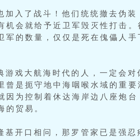
入了战斗！他们统统撤去伪装
有机会就给予近卫军毁灭性打击。
卫军的数量，仅仅是死在傀儡人手
戏大航海时代的人，一定会对
里曾是扼守地中海咽喉水域的重要
就因为控制着休达海岸边八座炮台
海的贸易。
开口相问，那罗管家已是强忍