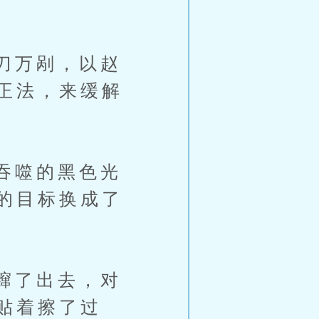
刀万剐，以赵
正法，来缓解
吞噬的黑色光
的目标换成了
蹿了出去，对
贴着擦了过