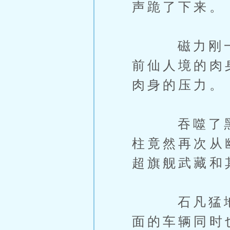
声跪了下来。
磁力刚一降
前仙人境的肉
肉身的压力。
吞噬了黑色
柱竟然再次从
超旗舰武藏和
石凡猛地抓
面的车辆同时