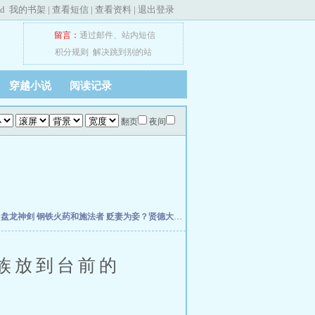
ed
我的书架
|
查看短信
|
查看资料
|
退出登录
留言：
通过邮件
、
站内短信
积分规则
解决跳到别的站
穿越小说
阅读记录
翻页
夜间
主
盘龙神剑
钢铁火药和施法者
贬妻为妾？贤德大妇她掀桌了
柯学：曹贼竟是我自己
天
族放到台前的