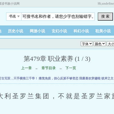
Hi,
undefin
藏读书族小说网
搜 索
书名
他
历史小说
网游小说
玄幻小说
科幻小说
耽美小说
第479章 职业素养 (1 / 3)
上一章
章节目录
下一页
←
→
万古无双，只手横推三千帝！
痛觉免疫，担心反派不够变态
我最喜欢穿越啦
彼岸之
圣罗兰集团，不就是圣罗兰家