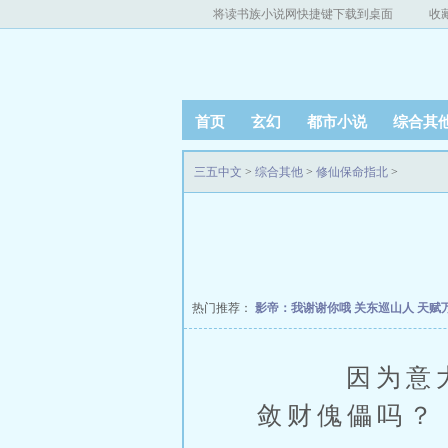
将读书族小说网快捷键下载到桌面
收
首页
玄幻
都市小说
综合其
三五中文
>
综合其他
>
修仙保命指北
>
热门推荐：
影帝：我谢谢你哦
关东巡山人
天赋
因为意大利
敛财傀儡吗？