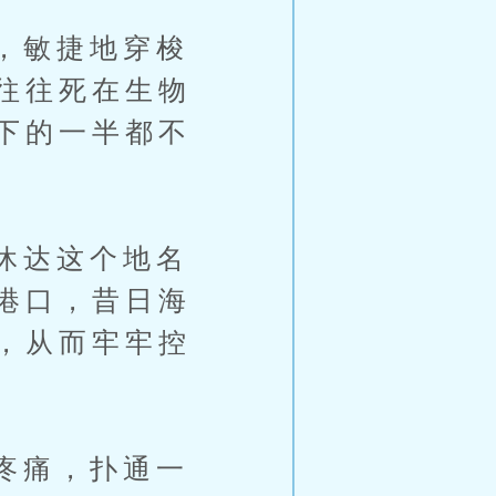
，敏捷地穿梭
往往死在生物
下的一半都不
休达这个地名
港口，昔日海
，从而牢牢控
疼痛，扑通一