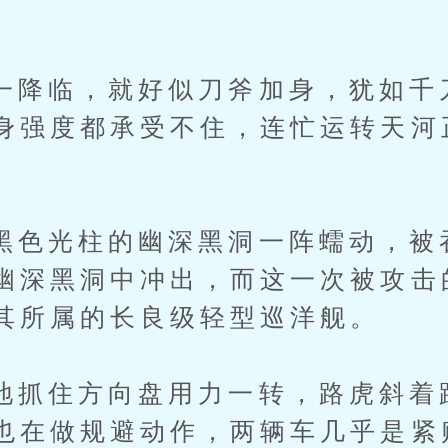
临，就好似刀斧加身，犹如千
身强度都承受不住，连忙运转天河
光柱的幽深黑洞一阵蠕动，被
幽深黑洞中冲出，而这一次被攻击
其所属的长良级轻型巡洋舰。
住方向盘用力一转，路虎斜着
也在做规避动作，两辆车几乎是紧