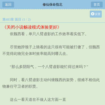
返回
修仙保命指北
首页
设置
第483章 面目 (1 / 2)
关灯
《关闭小说畅读模式体验更好》
大
依魏西看，单只八臂虚影的工作效率着实低下。
中
小
尽管她脖颈子上骑着的这只很有可能被打傻了，但魏西
不觉得此物完全体时效率能高到哪儿去。
“那么多阴阳气，一个八臂虚影能忙得过来吗？”
同时，看八臂虚影主动纠缠魏西的架势，很难不相信此
物兼任守卫者的职责。
这么一看天道在不做人这方面一直