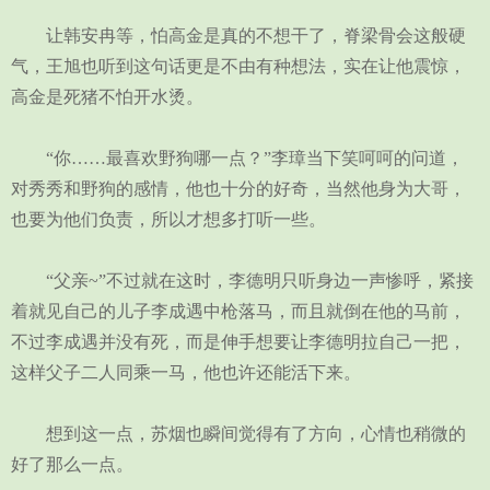
让韩安冉等，怕高金是真的不想干了，脊梁骨会这般硬
气，王旭也听到这句话更是不由有种想法，实在让他震惊，
高金是死猪不怕开水烫。
“你……最喜欢野狗哪一点？”李璋当下笑呵呵的问道，
对秀秀和野狗的感情，他也十分的好奇，当然他身为大哥，
也要为他们负责，所以才想多打听一些。
“父亲~”不过就在这时，李德明只听身边一声惨呼，紧接
着就见自己的儿子李成遇中枪落马，而且就倒在他的马前，
不过李成遇并没有死，而是伸手想要让李德明拉自己一把，
这样父子二人同乘一马，他也许还能活下来。
想到这一点，苏烟也瞬间觉得有了方向，心情也稍微的
好了那么一点。