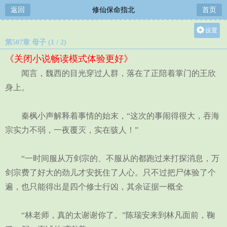
返回
修仙保命指北
首页
设置
第507章 母子 (1 / 2)
关灯
《关闭小说畅读模式体验更好》
大
闻言，魏西的目光穿过人群，落在了正陪着掌门的王欣
中
身上。
小
秦枫小声解释着事情的始末，“这次的事闹得很大，吞海
宗实力不弱，一夜覆灭，实在骇人！”
“一时间服从万剑宗的、不服从的都跑过来打探消息，万
剑宗费了好大的劲儿才安抚住了人心。只不过把尸体验了个
遍，也只能得出是四个修士行凶，其余证据一概全
“林老师，真的太谢谢你了。”陈瑞安来到林凡面前，鞠