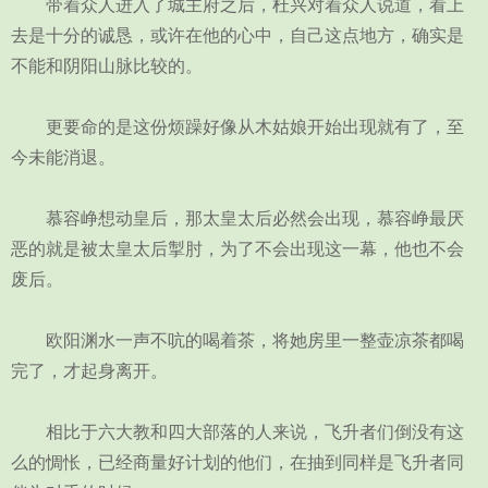
带着众人进入了城主府之后，杜兴对着众人说道，看上
去是十分的诚恳，或许在他的心中，自己这点地方，确实是
不能和阴阳山脉比较的。
更要命的是这份烦躁好像从木姑娘开始出现就有了，至
今未能消退。
慕容峥想动皇后，那太皇太后必然会出现，慕容峥最厌
恶的就是被太皇太后掣肘，为了不会出现这一幕，他也不会
废后。
欧阳渊水一声不吭的喝着茶，将她房里一整壶凉茶都喝
完了，才起身离开。
相比于六大教和四大部落的人来说，飞升者们倒没有这
么的惆怅，已经商量好计划的他们，在抽到同样是飞升者同