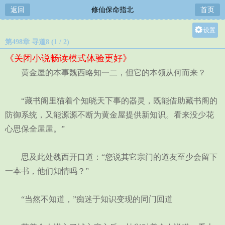
返回
修仙保命指北
首页
设置
第498章 寻道8 (1 / 2)
关灯
《关闭小说畅读模式体验更好》
大
黄金屋的本事魏西略知一二，但它的本领从何而来？
中
小
“藏书阁里猫着个知晓天下事的器灵，既能借助藏书阁的
防御系统，又能源源不断为黄金屋提供新知识。看来没少花
心思保全屋屋。”
思及此处魏西开口道：“您说其它宗门的道友至少会留下
一本书，他们知情吗？”
“当然不知道，”痴迷于知识变现的同门回道