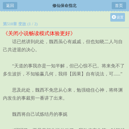
返回
修仙保命指北
首页
设置
第510章 变故 (1 / 2)
关灯
《关闭小说畅读模式体验更好》
大
话已然讲到此处，魏西虽心有戚戚，但也知晓二人与自
中
己共进退的决心。
小
“天道的事我亦是一知半解，但已心惊不已。将来免不了
多生波折，不知输赢几何，我得【因果】自有说法，可......”
思及此处，魏西不免悲从心来，勉强稳住心神，将终渊
内发生的事裁剪一番讲了出来。
魏西将自己试炼结丹的事娓