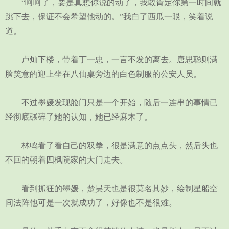
“呵呵了，要是真想你说的动了，我敢肯定你第一时间就
跳下去，保证不会希望他动的。”我白了西瓜一眼，笑着说
道。
卢灿下楼，带着丁一忠，一言不发的离去。唐思聪则满
脸笑意的迎上坐在八仙桌旁边的白色制服的公安人员。
不过墨媛发现舱门只是一个开始，随后一连串的事情已
经彻底碾碎了她的认知，她已经麻木了。
林鸣看了看自己的双拳，很是满意的点点头，然后头也
不回的朝着四枫院家的大门走去。
看到抓狂的墨媛，楚昊天也是很莫名其妙，绘制星船空
间法阵他可是一次就成功了，好像也不是很难。