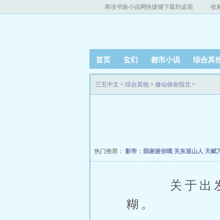
将读书族小说网快捷键下载到桌面
收
首页
玄幻
都市小说
综合其
三五中文
>
综合其他
>
修仙保命指北
>
热门推荐：
影帝：我谢谢你哦
关东巡山人
天赋
关于出发前
糊。