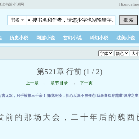
Hi,
undefin
藏读书族小说网
搜 索
书名
他
历史小说
网游小说
玄幻小说
科幻小说
耽美小说
第521章 行前 (1 / 2)
上一章
章节目录
下一页
←
→
万古无双，只手横推三千帝！
痛觉免疫，担心反派不够变态
我最喜欢穿越啦
彼岸之
的那场大会，二十年后的魏西