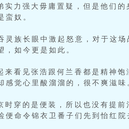
力强大毋庸置疑，但是他们的
是蛮奴。
灵族长眼中激起怒意，对于这场
望，如今更是如此。
看见张浩跟何兰香都是精神饱
却感觉心里酸溜溜的，很不爽滋味
穿的是便装，所以也没有提前
检便命令锦衣卫番子们先到怡红院