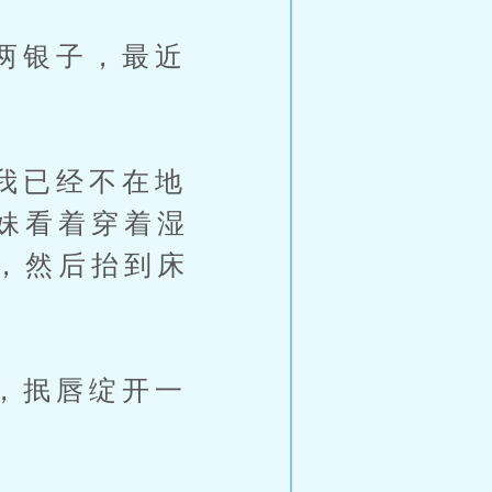
两银子，最近
我已经不在地
妹看着穿着湿
，然后抬到床
，抿唇绽开一