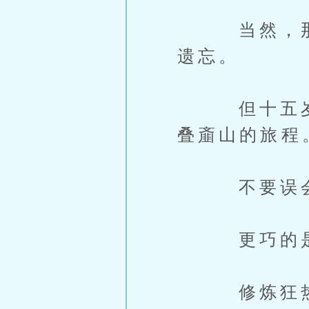
当然，那时
遗忘。
但十五岁这
叠齑山的旅程
不要误会，
更巧的是，
修炼狂热