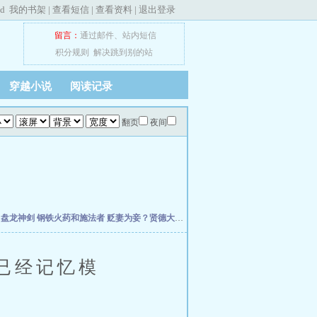
ed
我的书架
|
查看短信
|
查看资料
|
退出登录
留言：
通过邮件
、
站内短信
积分规则
解决跳到别的站
穿越小说
阅读记录
翻页
夜间
主
盘龙神剑
钢铁火药和施法者
贬妻为妾？贤德大妇她掀桌了
小丧尸找脑子找到七零后
已经记忆模