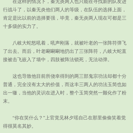
在这样的情况下，秦无炎两人也只能在寻找新的队友进
行战斗了，以秦无炎他们两人的等级，在队伍的选择上面，
肯定是比以前的选择要强，毕竟，秦无炎两人现在可都是三
十多级的实力了。
八岐大蛇怒吼着，吼声刚落，就被叶老的一张阵符弹飞
了出去。而后，叶老唰唰唰地扔出了三张阵符，八岐大蛇直
接被击飞嵌入了墙中，四肢被阵法锁死，无法动弹。
这也导致他目前所侥幸得到的两三部鬼宗功法却都十分
普通，完全没有太大的价值，而这丰三两人的功法玉简也如
出一辙，当他的灵识在进入时，整个玉简突然一颤化作了粉
末。
“你在笑什么？”上官觉见林夕瑶自己在那里偷偷笑着觉
得很莫名其妙。