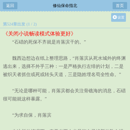
返回
修仙保命指北
首页
设置
第524章出发 (1 / 2)
关灯
《关闭小说畅读模式体验更好》
大
“石碏的死保不齐就是肖落滨干的。”
中
小
魏西边想边在纸上整理思路，“肖落滨从死水城外的终渊
逃出来，选择不外乎三种：一是严格执行左绯的计划，二是
被织天者抓住或死或转头天道，三是隐姓埋名苟全性命。”
“无论是哪种可能，肖落滨都会关注骨礁海的消息，石碏
很可能就这样暴露。”
“为求自保，肖落滨