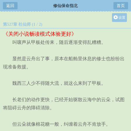
返回
修仙保命指北
首页
设置
第527章 杜仙师 (1 / 2)
关灯
《关闭小说畅读模式体验更好》
大
叫嚷声从甲板处传来，随后逐渐变得乱糟糟。
中
小
显然是云舟出了事，原本在船舱里休息的修士也纷纷出
现准备救援。
魏西三人少不得随大流，就这么来到了甲板。
长老们的动作更快，已经开始驱散云海中的云朵，试图
将阻碍云舟的障碍清除。
但云朵就像棉花糖一般，纠缠着云舟不肯放手。