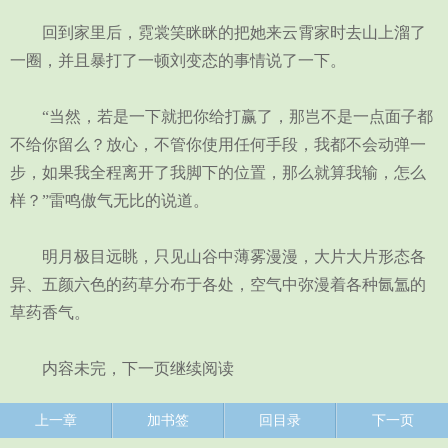
回到家里后，霓裳笑眯眯的把她来云霄家时去山上溜了
一圈，并且暴打了一顿刘变态的事情说了一下。
“当然，若是一下就把你给打赢了，那岂不是一点面子都
不给你留么？放心，不管你使用任何手段，我都不会动弹一
步，如果我全程离开了我脚下的位置，那么就算我输，怎么
样？”雷鸣傲气无比的说道。
明月极目远眺，只见山谷中薄雾漫漫，大片大片形态各
异、五颜六色的药草分布于各处，空气中弥漫着各种氤氲的
草药香气。
内容未完，下一页继续阅读
上一章
加书签
回目录
下一页