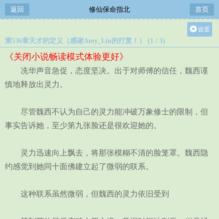
返回
修仙保命指北
首页
设置
第536章天才的定义（感谢Amy_Liu的打赏！） (1 / 3)
关灯
《关闭小说畅读模式体验更好》
大
冼华声音急促，态度坚决。出于对师傅的信任，魏西谨
中
慎地释放出灵力。
小
尽管魏西不认为自己的灵力能冲破万象修士的限制，但
事实告诉她，至少第九张脸还是很欢迎她的。
灵力迅速向上飘去，将那张模糊不清的脸笼罩。魏西隐
约感觉到她同十面佛建立起了微弱的联系。
这种联系虽然微弱，但魏西的灵力依旧受到