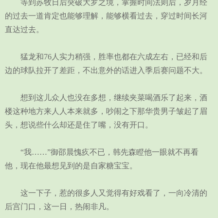
等到苏牧日后突破大罗之境，掌握时间法则后，岁月经
的过去一道肯定也能够理解，能够横看过去，穿过时间长河
直达过去。
猛龙和76人实力稍强，胜率也都在六成左右，已经和后
边的球队拉开了差距，不出意外的话进入季后赛问题不大。
想到这儿众人也没在多想，继续夹菜喝酒乐了起来，酒
楼这种地方来人人本来就多，吵闹之下那华贵男子皱起了眉
头，想说些什么却还是住了嘴，没有开口。
“我……”御邵晨愧疚不已，韩先森瞪他一眼就不再看
他，现在他最想见到的是自家糖宝宝。
这一下子，惹的很多人又觉得有好戏看了，一向冷清的
后宫门口，这一日，热闹非凡。