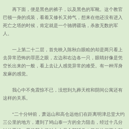
再下面，便是黑色的裤子，以及黑色的军靴。这个教官
巴顿一身的戎装，看着又修长又帅气，想来在他还没有进入
死亡之塔的时候，肯定就是一个驰骋疆场，杀敌无数的军
人。
一上第二十二层，首先映入陈秋白眼睑的却是两只看上
去异常恐怖的罪恶之眼，左边和右边各一只，眼睛好像是凭
空长出来的一般，看上去让人感觉异常的难受。有一种浑身
发麻的感觉。
我心中不免震惊不已，没想到九葬天棺和阴间公寓还有
这样的关系。
“二十分钟前，萧远山和高仓远他们在距离明津总堂大约
三公里的地方，遭到了鸠山泰一方的全力阻击，经过十几分