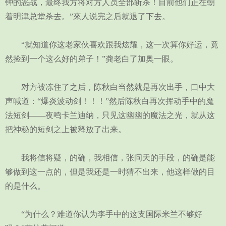
钟的恶战，最终我方将对方人员全部斩杀！目前他们正在朝
着明津总堂杀去。”來人说完之后就退了下去。
“就知道你这老家伙喜欢跟我炫耀，这一次算你好运，竟
然捡到一个这么好的弟子！”龚老白了加奥一眼。
对方被冻住了之后，陈秋白当然就是再次出手，口中大
声喊道：“爆炎波动剑！！！”然后陈秋白再次挥动手中的魔
法短剑——夜鸣卡兰迪纳，只见这幽幽的魔法之光，就从这
把神秘的短剑之上被释放了出来。
我将信将疑，的确，我相信，张问天的手段，的确是能
够做到这一点的，但是我还是一时猜不出来，他这样做的目
的是什么。
“为什么？难道你认为李手中的这支国际米兰不够好