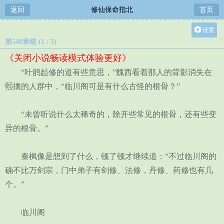
返回
修仙保命指北
首页
设置
第548章链 (1 / 3)
关灯
《关闭小说畅读模式体验更好》
大
“叶鹊起修的道有些意思，”魏西看着那人的背影消失在
中
熙攘的人群中，“临川阁可是有什么古怪的根骨？”
小
“未曾听说什么太稀奇的，除开些常见的根骨，还有些变
异的根骨。”
秦枫像是想到了什么，顿了顿才继续道：“不过临川阁的
确不比万剑宗，门中弟子有剑修、法修，丹修、药修也有几
个。”
临川阁