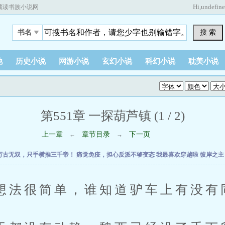
Hi,
undefin
藏读书族小说网
搜 索
书名
他
历史小说
网游小说
玄幻小说
科幻小说
耽美小说
第551章 一探葫芦镇 (1 / 2)
上一章
章节目录
下一页
←
→
万古无双，只手横推三千帝！
痛觉免疫，担心反派不够变态
我最喜欢穿越啦
彼岸之
很简单，谁知道驴车上有没有