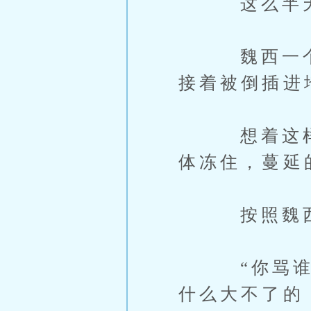
这么半天都
魏西一个法
接着被倒插进
想着这样顶
体冻住，蔓延
按照魏西
“你骂谁呢
什么大不了的