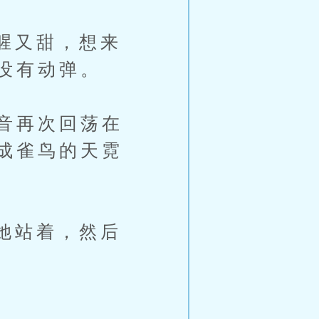
腥又甜，想来
没有动弹。
音再次回荡在
成雀鸟的天霓
她站着，然后