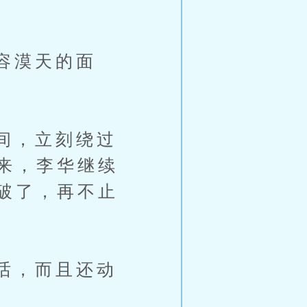
容漠天的面
间，立刻绕过
来，李华继续
破了，再不止
话，而且还动