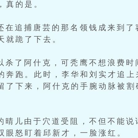
，真的是。
追捕唐芸的那名领钱成来到了
天就跪了下去。
了阿什克，可秃鹰不想浪费时
的奔跑。此时，李华和刘实才追上
留了下来，阿什克的手腕动脉被割
。
儿由于穴道受阻，不但不能说
双眼怒盯着邱新才，一脸涨红。