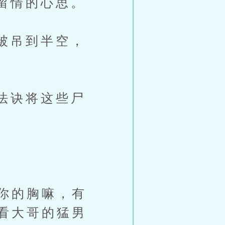
留情的心思。
被吊到半空，
法诀将这些尸
你的胸嘛，有
看大哥的猛男