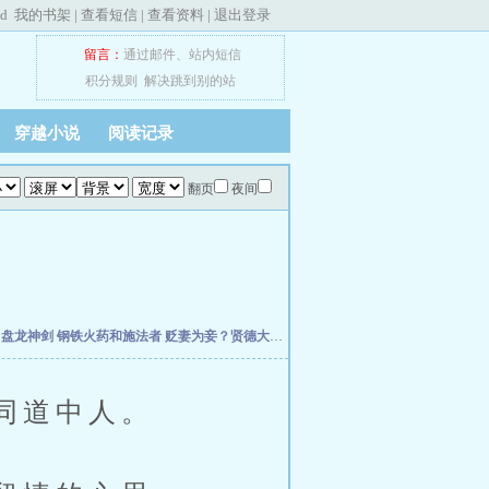
ed
我的书架
|
查看短信
|
查看资料
|
退出登录
留言：
通过邮件
、
站内短信
积分规则
解决跳到别的站
穿越小说
阅读记录
翻页
夜间
主
盘龙神剑
钢铁火药和施法者
贬妻为妾？贤德大妇她掀桌了
小丧尸找脑子找到七零后
同道中人。