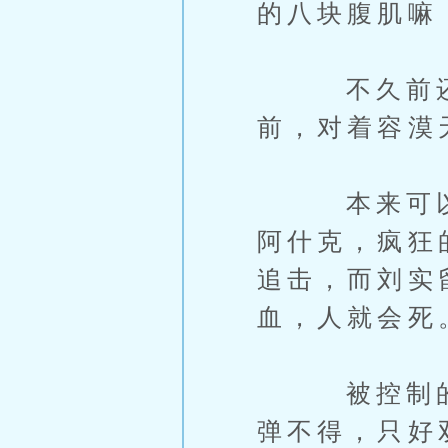
的八块腹肌嘛
不久前还在
前，对着容漠
本来可以杀
阿什克，疯狂
追击，而刘实
血，人就会死
被控制的晴
弹不得，只好