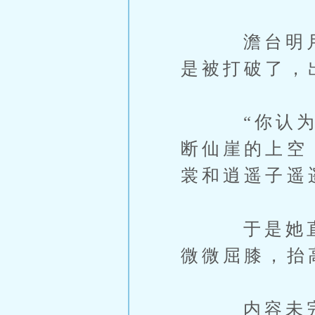
澹台明月只
是被打破了，
“你认为你
断仙崖的上空
裳和逍遥子遥
于是她直接
微微屈膝，抬
内容未完，