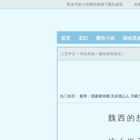
将读书族小说网快捷键下载到桌面
收
首页
玄幻
都市小说
综合其
三五中文
>
综合其他
>
修仙保命指北
>
热门推荐：
影帝：我谢谢你哦
关东巡山人
天赋
魏西的想法