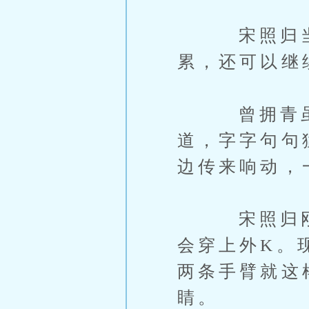
宋照归当然
累，还可以继
曾拥青虽然
道，字字句句
边传来响动，
宋照归刚刚
会穿上外K。
两条手臂就这样
睛。