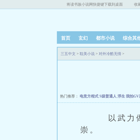
将读书族小说网快捷键下载到桌面
收
首页
玄幻
都市小说
综合其
三五中文
>
耽美小说
>
对外冷酷无情
>
热门推荐：
电竞方程式
S级普通人
浮生
我拍G
以武力做为
崇。