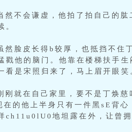
不会谦虚，他拍了拍自己的肱
续。
脸皮长得b较厚，也抵挡不住丁
猛戳他的脑门。他靠在楼梯扶手生
一看是宋照归来了，马上眉开眼笑
就在自己家里，要不是丁焕慈
现在的他上半身只有一件黑sE背心
ch11u0lU0地坦露在外，让曾