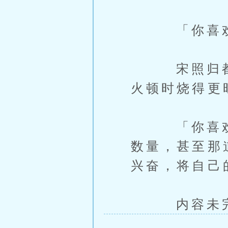
「你喜欢
宋照归都热
火顿时烧得更
「你喜欢玩
数量，甚至那
兴奋，将自己
内容未完，