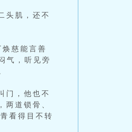
二头肌，还不
焕慈能言善
闷气，听见旁
。
叫门，他也不
，两道锁骨、
拥青看得目不转