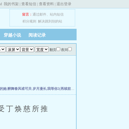
ed
我的书架
|
查看短信
|
查看资料
|
退出登录
留言：
通过邮件
、
站内短信
积分规则
解决跳到别的站
穿越小说
阅读记录
翻页
夜间
失的她
醉舞春风谁可共
岁月漫长,我等你2(再续前缘)
扭曲仙境-Welcome to the Villans w
受丁焕慈所推