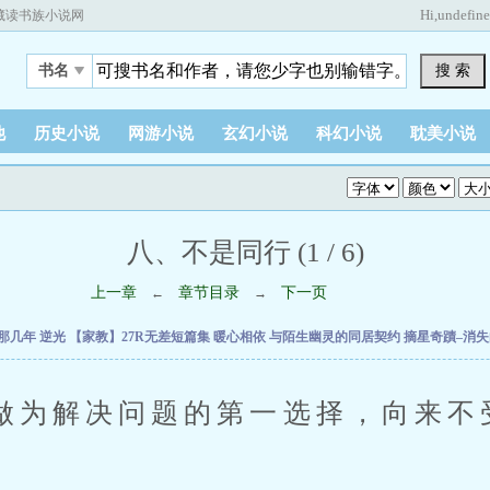
Hi,
undefin
藏读书族小说网
搜 索
书名
他
历史小说
网游小说
玄幻小说
科幻小说
耽美小说
八、不是同行 (1 / 6)
上一章
章节目录
下一页
←
→
V那几年
逆光
【家教】27R无差短篇集
暖心相依
与陌生幽灵的同居契约
摘星奇蹟–消
解决问题的第一选择，向来不