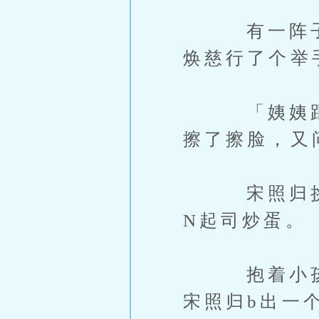
有一阵子没
焕慈行了个举
「姨姨跟猫
擦了擦脸，又
宋照归挑了
N起司炒蛋。
抱着小孩还
宋照归b出一