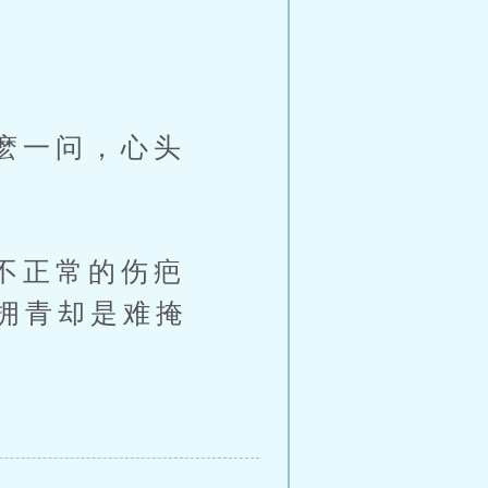
麽一问，心头
不正常的伤疤
拥青却是难掩