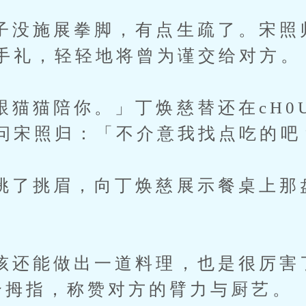
施展拳脚，有点生疏了。宋照
手礼，轻轻地将曾为谨交给对方。
猫陪你。」丁焕慈替还在cH0
问宋照归：「不介意我找点吃的吧
挑眉，向丁焕慈展示餐桌上那
能做出一道料理，也是很厉害
个拇指，称赞对方的臂力与厨艺。