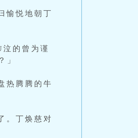
归愉悦地朝丁
U泣的曾为谨
？」
盘热腾腾的牛
了。丁焕慈对