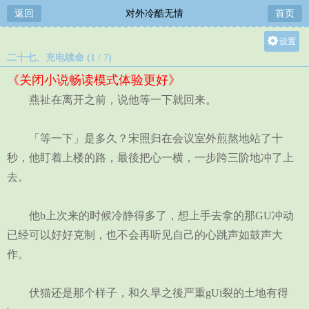
返回
对外冷酷无情
首页
设置
二十七、充电续命 (1 / 7)
关灯
《关闭小说畅读模式体验更好》
大
燕祉在离开之前，说他等一下就回来。
中
小
「等一下」是多久？宋照归在会议室外煎熬地站了十
秒，他盯着上楼的路，最後把心一横，一步跨三阶地冲了上
去。
他b上次来的时候冷静得多了，想上手去拿的那GU冲动
已经可以好好克制，也不会再听见自己的心跳声如鼓声大
作。
伏猫还是那个样子，和久旱之後严重gUi裂的土地有得