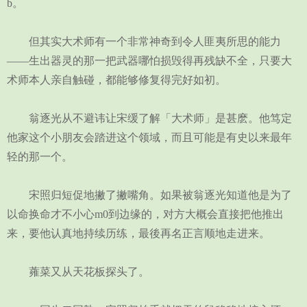
b。
但其实大术师有一个非常神奇到令人匪夷所思的能力
——生出器灵的那一把武器哪怕损毁得再残缺不全，只要大
术师本人亲自触碰，都能够修复得完好如初。
翁逐光从不避讳让宋缓了解「大术师」是甚麽。他笃定
他家这个小朋友会踏进这个领域，而且可能是有史以来最年
轻的那一个。
宋照归短促地撇了撇嘴角。如果被翁逐光知道他是为了
以命换命才不小心m0到边缘的，对方大概会直接把他推出
来，要他认真地持续历练，最後再名正言顺地走进来。
蕹菜又从天花板探头了。