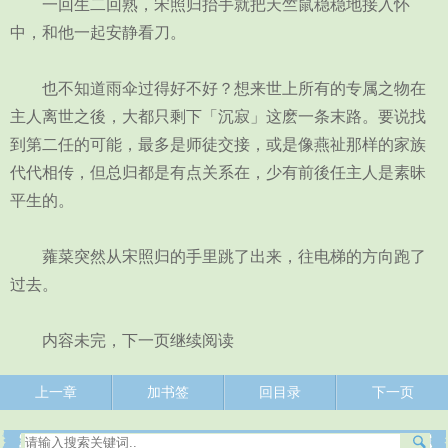
一回生二回熟，宋照归抬手就把天竺鼠稳稳地接入怀
中，和他一起安静看刀。
也不知道雨伞过得好不好？想来世上所有的专属之物在
主人离世之後，大都只剩下「沉寂」这麽一条末路。要说找
到第二任的可能，最多是师徒交接，或是像燕祉那样的家族
代代相传，但总归都是有点关系在，少有前後任主人是素昧
平生的。
蕹菜突然从宋照归的手里跳了出来，往电梯的方向跑了
过去。
内容未完，下一页继续阅读
上一章
加书签
回目录
下一页