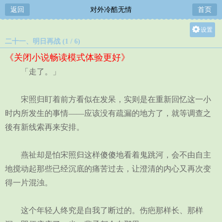
返回
对外冷酷无情
首页
设置
二十一、明日再战 (1 / 6)
关灯
《关闭小说畅读模式体验更好》
大
「走了。」
中
小
宋照归盯着前方看似在发呆，实则是在重新回忆这一小
时内所发生的事情——应该没有疏漏的地方了，就等调查之
後有新线索再来安排。
燕祉却是怕宋照归这样傻傻地看着鬼跳河，会不由自主
地搅动起那些已经沉底的痛苦过去，让澄清的内心又再次变
得一片混浊。
这个年轻人终究是自我了断过的。伤疤那样长、那样