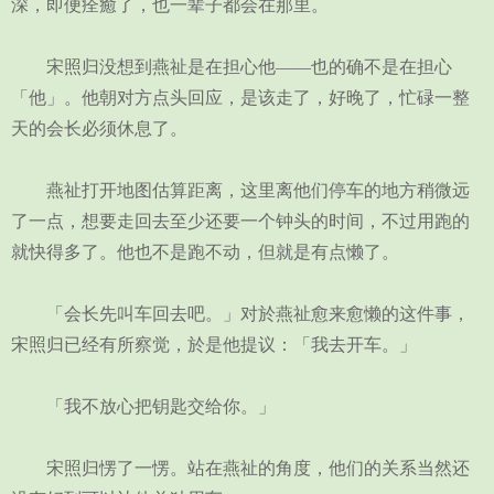
深，即便痊癒了，也一辈子都会在那里。
宋照归没想到燕祉是在担心他——也的确不是在担心
「他」。他朝对方点头回应，是该走了，好晚了，忙碌一整
天的会长必须休息了。
燕祉打开地图估算距离，这里离他们停车的地方稍微远
了一点，想要走回去至少还要一个钟头的时间，不过用跑的
就快得多了。他也不是跑不动，但就是有点懒了。
「会长先叫车回去吧。」对於燕祉愈来愈懒的这件事，
宋照归已经有所察觉，於是他提议：「我去开车。」
「我不放心把钥匙交给你。」
宋照归愣了一愣。站在燕祉的角度，他们的关系当然还