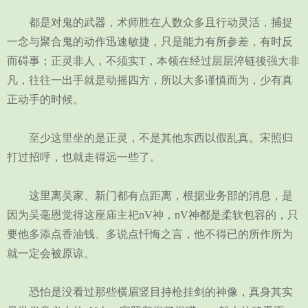
都是对鬼的武器，术师胜在人数众多且行动灵活，捕捉
一念与聚合鬼的动作迅速敏捷，只是能力有所参差，有时反
而碍事；正灵非人，不须实T，本领在经过层层淬链後强大非
凡，往往一出手就是动摇四方，所以大多谨慎而为，少有真
正动手的时候。
至少这里坐的是正灵，不是其他东西以假乱真。宋照归
打过招呼，也就走得远一些了。
这里离吴家、新门都有点距离，根据业务部的消息，是
因为吴毫恩觉得这座庙主祀nV神，nV神都是柔软包容的，只
要他多添点香油钱、多说点忏悔之言，他不得已的所作所为
就一定会被原谅。
恐怕是没看过那些横眉竖目持枪挂剑的神像，真身其实