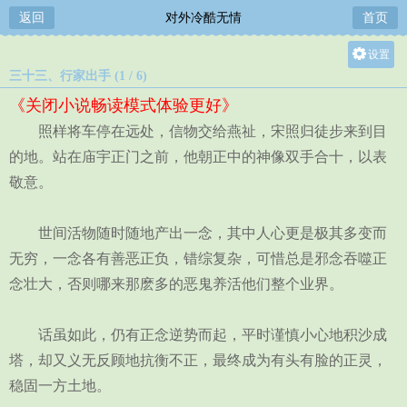
返回
对外冷酷无情
首页
设置
三十三、行家出手 (1 / 6)
关灯
《关闭小说畅读模式体验更好》
大
照样将车停在远处，信物交给燕祉，宋照归徒步来到目
中
的地。站在庙宇正门之前，他朝正中的神像双手合十，以表
小
敬意。
世间活物随时随地产出一念，其中人心更是极其多变而
无穷，一念各有善恶正负，错综复杂，可惜总是邪念吞噬正
念壮大，否则哪来那麽多的恶鬼养活他们整个业界。
话虽如此，仍有正念逆势而起，平时谨慎小心地积沙成
塔，却又义无反顾地抗衡不正，最终成为有头有脸的正灵，
稳固一方土地。