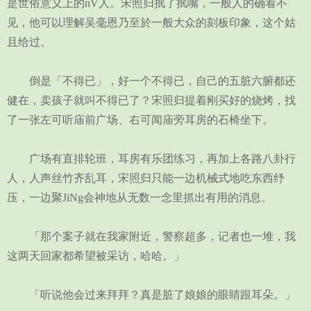
是世俗意义上的nV人。宋照归抿了抿嘴，一般人的确看不
见，他可以理解吴毫恩乃至於一般大众的刻板印象，这个姑
且给过。
倒是「不得已」，好一个不得已，自己的五脏六腑都还
健在，卖孩子就叫不得已了？宋照归提着刚买好的烧烤，找
了一张左可听庙前广场、右可闻庙旁耳房的石椅坐下。
广场有直排轮班，耳房有乐团练习，再加上各路八卦行
人，人声丝竹齐乱耳，宋照归只能一边机械式地吃东西纾
压，一边聚JiNg会神地从无数一念里抓出有用的消息。
「那个案子就在我家附近，警察超多，记者也一堆，我
这两天回家都希望被采访，哈哈。」
「听说他会过来拜拜？真是脏了娘娘的眼睛跟耳朵。」