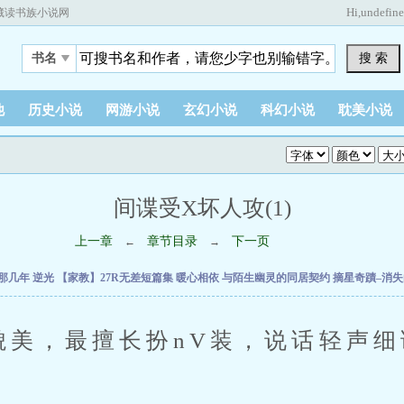
Hi,
undefin
藏读书族小说网
搜 索
书名
他
历史小说
网游小说
玄幻小说
科幻小说
耽美小说
间谍受X坏人攻(1)
上一章
章节目录
下一页
←
→
V那几年
逆光
【家教】27R无差短篇集
暖心相依
与陌生幽灵的同居契约
摘星奇蹟–消
美，最擅长扮nV装，说话轻声细