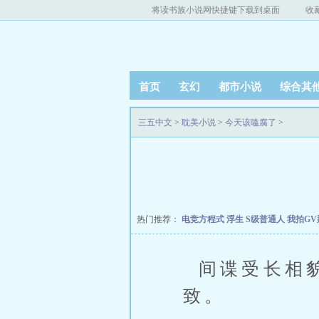
将读书族小说网快捷键下载到桌面
收
首页
玄幻
都市小说
综合其
三五中文
>
耽美小说
>
今天该嗑腐了
>
热门推荐：
电竞方程式
浮生
S级普通人
我拍G
间谍受长相貌
致。