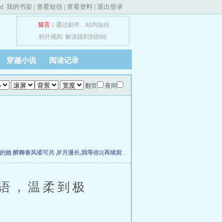
ed
我的书架
|
查看短信
|
查看资料
|
退出登录
留言：
通过邮件
、
站内短信
积分规则
解决跳到别的站
穿越小说
阅读记录
翻页
夜间
失的她
醉舞春风谁可共
岁月漫长,我等你2(再续前缘)
扭曲仙境-Welcome to the Villans w
语，温柔到极