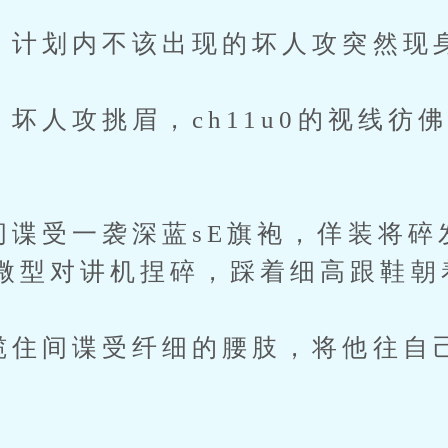
计划内不该出现的坏人攻突然现
坏人攻挑眉，ch11u0的视线彷
谍受一袭深蓝sE旗袍，佯装将碎
微型对讲机捏碎，踩着细高跟鞋朝
住间谍受纤细的腰肢，将他往自