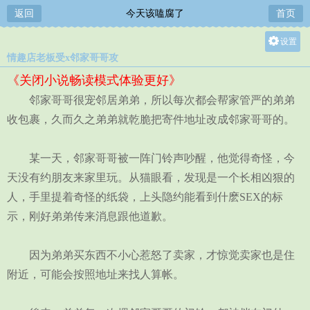
返回
今天该嗑腐了
首页
设置
情趣店老板受x邻家哥哥攻
关灯
《关闭小说畅读模式体验更好》
大
邻家哥哥很宠邻居弟弟，所以每次都会帮家管严的弟弟
中
收包裹，久而久之弟弟就乾脆把寄件地址改成邻家哥哥的。
小
某一天，邻家哥哥被一阵门铃声吵醒，他觉得奇怪，今
天没有约朋友来家里玩。从猫眼看，发现是一个长相凶狠的
人，手里提着奇怪的纸袋，上头隐约能看到什麽SEX的标
示，刚好弟弟传来消息跟他道歉。
因为弟弟买东西不小心惹怒了卖家，才惊觉卖家也是住
附近，可能会按照地址来找人算帐。