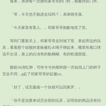
後来，弟弟每一次摁邻家哥哥的门铃，都被挡在门外。
「哥，今天也不能进去玩吗？」弟弟很失落。
「今天家里有客人。」邻家哥哥抱歉地笑了笑。
等到门重新关上，邻家哥哥走到地下室、拿起旁边的玩
具，看着那个凶狠的老板被红sE绳子绑起来，嘴里衔着口球
说不出话，身上的白浊有的黏糊糊、有的乾涸斑驳。
眼眶Sh润红肿，可怜兮兮的模样跟一开始找上门的样子
完全不同，g起了邻家哥哥的征服yu。
「好了，试完最後一个你就可以回家罗。」
「你不是说要来试完全部的玩具，证明你的商品没有问