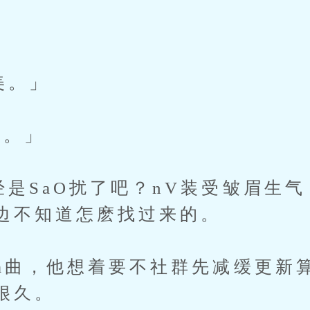
」
美。」
感。」
是SaO扰了吧？nV装受皱眉生气
边不知道怎麽找过来的。
a曲，他想着要不社群先减缓更新
很久。