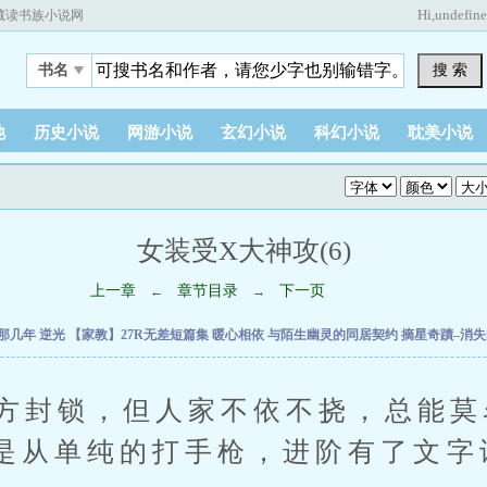
Hi,
undefin
藏读书族小说网
搜 索
书名
他
历史小说
网游小说
玄幻小说
科幻小说
耽美小说
女装受X大神攻(6)
上一章
章节目录
下一页
←
→
V那几年
逆光
【家教】27R无差短篇集
暖心相依
与陌生幽灵的同居契约
摘星奇蹟–消
方封锁，但人家不依不挠，总能莫
是从单纯的打手枪，进阶有了文字