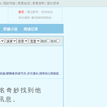
ed
我的书架
|
查看短信
|
查看资料
|
退出登录
留言：
通过邮件
、
站内短信
积分规则
解决跳到别的站
穿越小说
阅读记录
翻页
夜间
失的她
醉舞春风谁可共
岁月漫长,我等你2(再续前缘)
扭曲仙境-Welcome to the Villans w
名奇妙找到他
讯息。