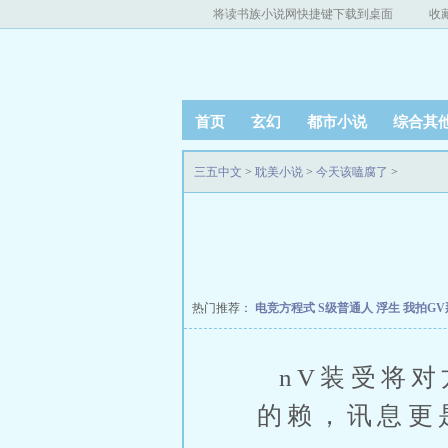
将读书族小说网快捷键下载到桌面
收
首页
玄幻
都市小说
综合其
三五中文
>
耽美小说
>
今天该嗑腐了
>
热门推荐：
电竞方程式
S级普通人
浮生
我拍G
nV装受将对
的赖，讯息更