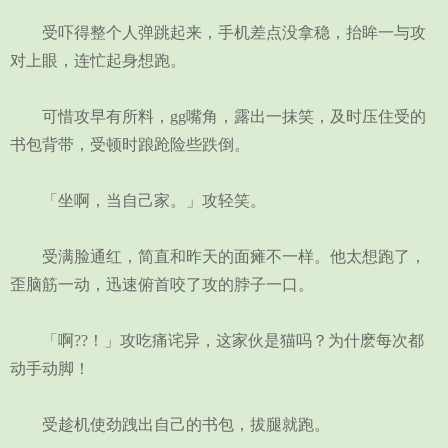
受吓得整个人弹跳起来，手机差点没拿稳，抬眸一与攻
对上眼，连忙起身想跑。
可惜攻早有所料，gg嘴角，露出一抹笑，及时压住受的
书包背带，受顿时踉跄险些跌倒。
「坐啊，当自己家。」攻轻笑。
受满脸通红，简直和昨天的面瘫不一样。他太想跑了，
歪脑筋一动，迅速俯首咬了攻的脖子一口。
「啊??！」攻吃痛诧异，这家伙是猫吗？为什麽每次都
动手动脚！
受趁机使劲跩出自己的书包，拔腿就跑。