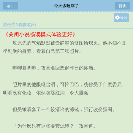
返回
今天该嗑腐了
首页
设置
狗仔受X偶像攻(6)
关灯
《关闭小说畅读模式体验更好》
大
攻原先的气焰默默被受静静的修图给熄灭。他不知不觉
中
坐到受的身旁，看着自己第三张照片。
小
唧唧复唧唧，攻莫名回想起昨日的疼痛。
照片里的他眼眶含泪，可怜巴巴，彷佛受了什麽委屈，
明明没有化妆，依然嘴唇红润，令人垂涎。
但受皱眉套了一个较清冷的滤镜，强行改变氛围。
「为什麽只有这张要套滤镜？」攻问道。