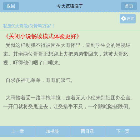
返回
今天该嗑腐了
首页
设置
私受X大哥攻(5)骨科万岁！
关灯
《关闭小说畅读模式体验更好》
大
受就这样动弹不得被困在大哥怀里，直到学生会的巡视结
中
束。其余两位哥哥正想迎上去把弟弟带回来，就被大哥怒
小
视，吓得他们咽了口唾沫。
自求多福吧弟弟，哥哥们叹气。
大哥搂着受一路半拖半拉，走着无人小径来到社团办公室。
一开门就将受甩进去，让受措手不及，一个踉跄险些跌倒。
上一章
加书签
回目录
下一页