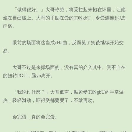
「做得很好。」大哥称赞，将受拉起来抱在怀里，让他
坐在自己腿上。大哥的手贴在受的T0NgbU，令受连连起J皮
疙瘩。
眼前的场面将这当成cHa曲，反而笑了笑後继续开始交
易。
大哥不过是来撑场面的，没有真的介入其中。受不自在
的扭转PGU，亟yu离开。
「我说过什麽？」大哥低声，贴紧受T0NgbU的手掌温
热，轻轻滑动，吓得受都要哭了，不敢再动。
会完蛋，真的会完蛋。