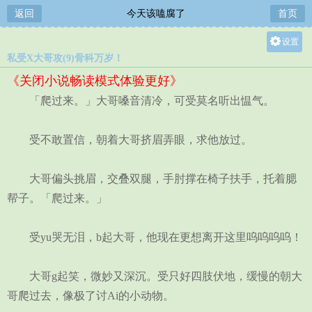
返回
今天该嗑腐了
首页
设置
私受X大哥攻(9)骨科万岁！
关灯
《关闭小说畅读模式体验更好》
大
「爬过来。」大哥嗓音清冷，可受莫名听出愠气。
中
小
受不敢置信，朝着大哥挤眉弄眼，求他放过。
大哥偏头挑眉，交叠双腿，手肘撑在椅子扶手，托着腮
帮子。「爬过来。」
受yu哭无泪，b起大哥，他现在更想离开这里呜呜呜呜！
大哥g起笑，微妙又深沉。受只好四肢伏地，缓慢的朝大
哥爬过去，像极了讨Ai的小动物。