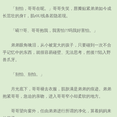
「别怕，哥哥在呢。」哥哥失笑，唇瓣贴紧弟弟如今成
长茁壮的身T，肌r0U线条若隐若现。
「嗬??哥、哥哥抱我，我害怕??呜我好害怕。」
弟弟眼角噙泪，从小被宠大的孩子，只要碰到一次不合
乎记忆中的东西，就很容易碰壁、无法思考，然後??陷入野
兽爪牙。
「别怕、别怕。」
月光底下，哥哥褪去衣服，肌肤满是弟弟的痕迹。弟弟
抱紧哥哥，急迫的亲吻，进入哥哥窄小却柔软的地方。
哥哥望向窗外，任由弟弟进行所谓的净化，算着妈妈来