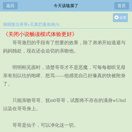
返回
今天该嗑腐了
首页
设置
病弱复仇哥哥x天真烂漫弟弟(9)
关灯
《关闭小说畅读模式体验更好》
大
哥哥激烈的手段有了想要的效果，除了弟弟开始逃避与
中
妈妈独处，现在还会迫切的亲吻他。
小
明明刚见面时，清楚哥哥才不是恶魔，可每每都听见母
亲有别以往的咆哮、怒骂——他感觉自己好像真的快被附身
了。
只能亲吻哥哥、抚m0哥哥，试图将不存在的满身wUhuI
沾染在哥哥身上。
哥哥是仙子，可以净化这一切。