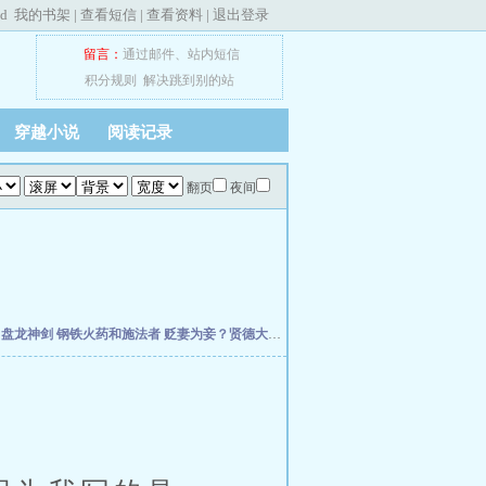
ed
我的书架
|
查看短信
|
查看资料
|
退出登录
留言：
通过邮件
、
站内短信
积分规则
解决跳到别的站
穿越小说
阅读记录
翻页
夜间
主
盘龙神剑
钢铁火药和施法者
贬妻为妾？贤德大妇她掀桌了
柯学：曹贼竟是我自己
天