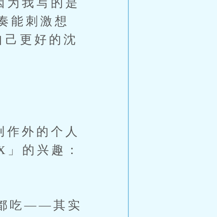
因为我写的是
奏能刺激想
自己更好的沈
创作外的个人
X」的兴趣：
都吃——其实