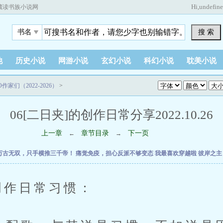
Hi,
undefin
藏读书族小说网
搜 索
书名
他
历史小说
网游小说
玄幻小说
科幻小说
耽美小说
作家们（2022-2026）
>
06[二日夹]的创作日常分享2022.10.26
上一章
章节目录
下一页
←
→
万古无双，只手横推三千帝！
痛觉免疫，担心反派不够变态
我最喜欢穿越啦
彼岸之
创作日常习惯：