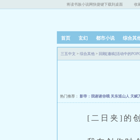
将读书族小说网快捷键下载到桌面
收
首页
玄幻
都市小说
综合其
三五中文
>
综合其他
>
回顾[邀稿]活动中的POPO
热门推荐：
影帝：我谢谢你哦
关东巡山人
天赋
[二日夹]的