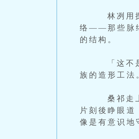
林冽用探测
络——那些脉
的结构。
「这不是自
族的造形工法
桑祁走上前
片刻後睁眼道
像是有意识地