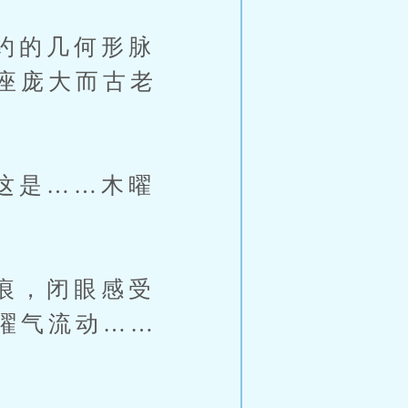
约的几何形脉
座庞大而古老
这是……木曜
痕，闭眼感受
曜气流动……