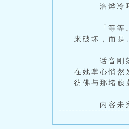
洛烨冷哼一
「等等。」
来破坏，而是
话音刚落，
在她掌心悄然
彷佛与那堵藤
内容未完，