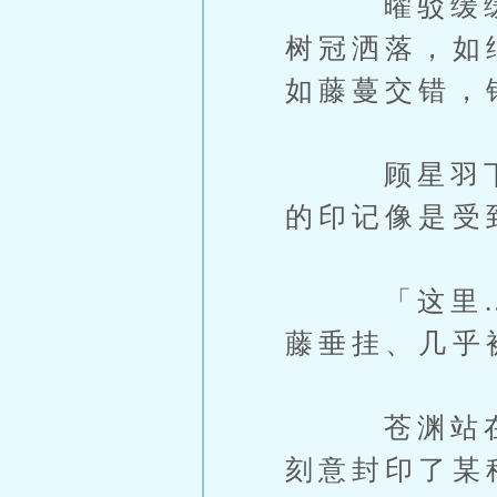
曜驳缓缓停
树冠洒落，如
如藤蔓交错，
顾星羽下车
的印记像是受
「这里……
藤垂挂、几乎
苍渊站在她
刻意封印了某