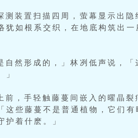
装置扫描四周，萤幕显示出隐
络犹如根系交织，在地底构筑出一
然形成的，」林冽低声说，「
。」
，手轻触藤蔓间嵌入的曜晶裂
「这些藤蔓不是普通植物，它们有
守护着什麽。」