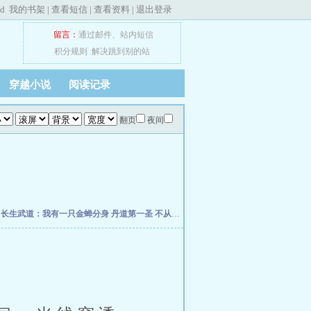
ed
我的书架
|
查看短信
|
查看资料
|
退出登录
留言：
通过邮件
、
站内短信
积分规则
解决跳到别的站
穿越小说
阅读记录
翻页
夜间
朽
长生武道：我有一只金蝉分身
丹道第一圣
不从圣
诡秘：给愚者先生提前刷了逼格
修