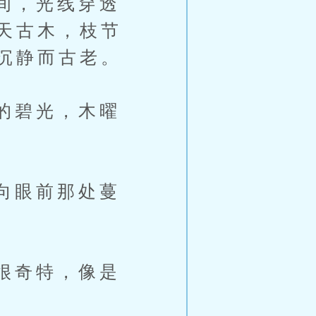
间，光线穿透
天古木，枝节
沉静而古老。
的碧光，木曜
向眼前那处蔓
很奇特，像是