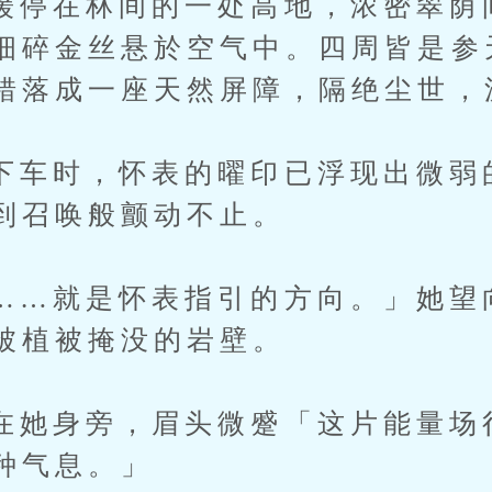
在林间的一处高地，浓密翠荫
细碎金丝悬於空气中。四周皆是参
错落成一座天然屏障，隔绝尘世，
时，怀表的曜印已浮现出微弱
到召唤般颤动不止。
就是怀表指引的方向。」她望
被植被掩没的岩壁。
身旁，眉头微蹙「这片能量场
种气息。」