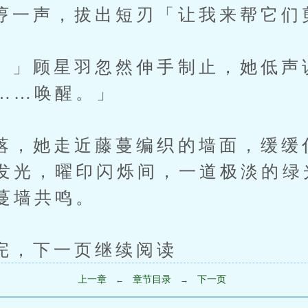
声，拔出短刃「让我来帮它们
顾星羽忽然伸手制止，她低声
……唤醒。」
她走近藤蔓编织的墙面，缓缓
发光，曜印闪烁间，一道极淡的绿
蔓墙共鸣。
下一页继续阅读
上一章
章节目录
下一页
←
→