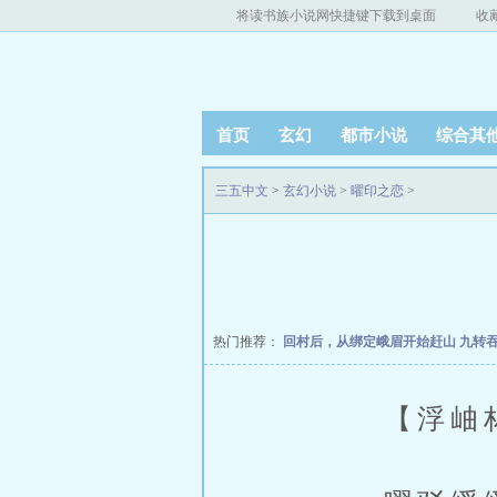
将读书族小说网快捷键下载到桌面
收
首页
玄幻
都市小说
综合其
三五中文
>
玄幻小说
>
曜印之恋
>
热门推荐：
回村后，从绑定峨眉开始赶山
九转
【浮岫林?