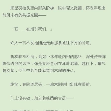
顾星羽抬头望向那条阶梯，眼中曜光微颤，怀表浮现出
前所未有的共振光圈——
「它……在指引我们。」
众人一言不发地随她走向那条通往下方的阶道。
阶梯狭窄Sh润，宛如巨木年轮内部的脉络，深处传来阵
阵低语般的风声，像是某种意识在耳畔呢喃。越往下，曜气
越凝紧，空气中甚至能感觉到木曜的呼x1。
终於，在阶道尽头，一扇木制拱门出现在眼前。
门上没有锁，却刻着熟悉的古语——