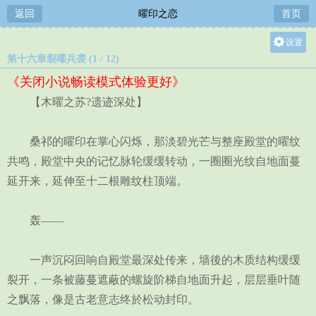
返回
曜印之恋
首页
设置
第十六章裂曜兵袭 (1 / 12)
关灯
《关闭小说畅读模式体验更好》
大
【木曜之苏?遗迹深处】
中
小
桑祁的曜印在掌心闪烁，那淡碧光芒与整座殿堂的曜纹
共鸣，殿堂中央的记忆脉轮缓缓转动，一圈圈光纹自地面蔓
延开来，延伸至十二根雕纹柱顶端。
轰——
一声沉闷回响自殿堂最深处传来，墙後的木质结构缓缓
裂开，一条被藤蔓遮蔽的螺旋阶梯自地面升起，层层垂叶随
之飘落，像是古老意志终於松动封印。